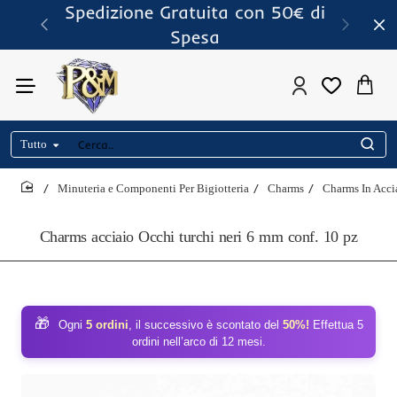
Spedizione Gratuita con 50€ di
Spesa
Tutto
Cerca..
Minuteria e Componenti Per Bigiotteria
Charms
Charms In Acci
home
Charms acciaio Occhi turchi neri 6 mm conf. 10 pz
🎁
Ogni
5 ordini
, il successivo è scontato del
50%!
Effettua 5
ordini nell’arco di 12 mesi.