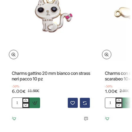
Offerta
Offerta
-50%
Charms gattino 20 mm bianco con strass
Charms con str
neri pacco 10 pz
scarabeo 10x
pezzo
-50%
-50%
6.00€
1.00€
11.90€
2.00€
Charms
Charms
gattino
con
20
strass
mm
neri
bianco
e