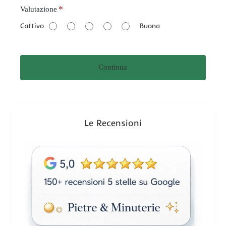
V
Valutazione
a
Cattivo
Buona
l
u
t
Continua
a
z
i
o
n
Le Recensioni
e