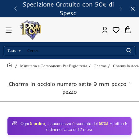
Spedizione Gratuita con 50€ di
Spesa
Tutto
Cerca..
Minuteria e Componenti Per Bigiotteria
Charms
Charms In Acci
home
Charms in acciaio numero sette 9 mm pacco 1
pezzo
🎁
Ogni
5 ordini
, il successivo è scontato del
50%!
Effettua 5
ordini nell’arco di 12 mesi.