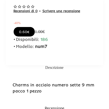
Recensioni di 0
•
Scrivere una recensione
-40%
1.00€
0.60€
Disponibili:
186
Modello:
num7
Descrizione
-40%
Charms in acciaio numero sette 9 mm
pacco 1 pezzo
Recensione