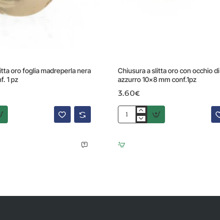
itta oro foglia madreperla nera
Chiusura a slitta oro con occhio di
. 1 pz
azzurro 10x8 mm conf.1pz
3.60€
Chiusura
a
slitta
oro
con
occhio
di
gatto
azzurro
10x8
mm
conf.1pz