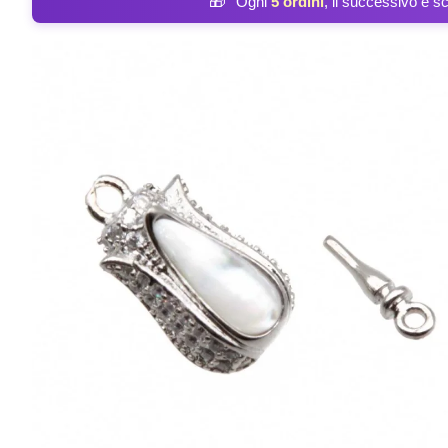
🎁
Ogni
5 ordini
, il successivo è s