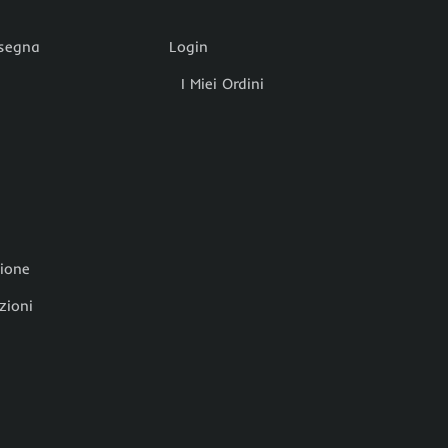
nsegna
Login
I Miei Ordini
zione
zioni