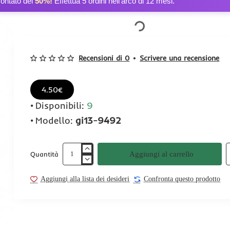
contato del
50%!
Effettua 5 ordini nell’arco di 12 mesi.
Recensioni di 0
•
Scrivere una recensione
4.50€
Disponibili:
9
Modello:
gi13-9492
Aggiungi al carrello
Quantità
Aggiungi alla lista dei desideri
Confronta questo prodotto