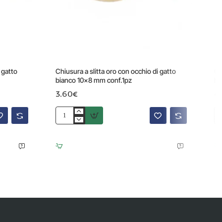
 gatto
Chiusura a slitta oro con occhio di gatto
Ch
bianco 10x8 mm conf.1pz
bi
3.60€
4
Chiusura
Ch
a
a
slitta
sli
oro
gi
con
oc
occhio
di
di
ga
gatto
bi
bianco
19
10x8
m
mm
co
conf.1pz
1
pz