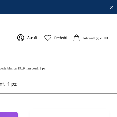
Preferiti
Accedi
Articolo 0 (s) - 0.00€
eperla bianca 19x9 mm conf. 1 pz
f. 1 pz