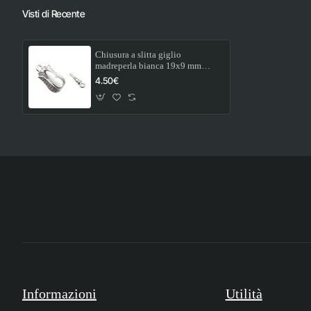
Visti di Recente
Chiusura a slitta giglio
madreperla bianca 19x9 mm
conf. 1 pz
4.50€
Informazioni
Utilità