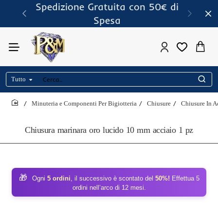
Spedizione Gratuita con 50€ di
Spesa
Tutto
Cerca..
Minuteria e Componenti Per Bigiotteria
Chiusure
Chiusure In A
home
Chiusura marinara oro lucido 10 mm acciaio 1 pz
🎁
Ogni
5 ordini
, il successivo è scontato del
50%!
Effettua 5
ordini nell’arco di 12 mesi.