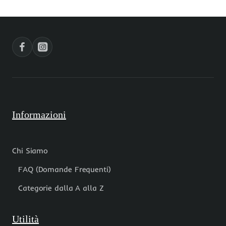
18
foro
mm
3.3
1
mm
pz
pacco
2
pz
Informazioni
Chi Siamo
FAQ (Domande Frequenti)
Categorie dalla A alla Z
Utilità