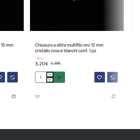
Offerta
-40%
-40%
re 15 mm
Chiusura a slitta multifilo oro 12 mm
Ch
cristallo rosa e bianchi conf. 1 pz
ro
4
-40%
3.20€
5.30€
Chiusura
Ch
a
ad
slitta
am
multifilo
co
oro
pie
12
du
mm
ag
cristallo
ro
rosa
or
e
37
bianchi
m
conf.
co
1
str