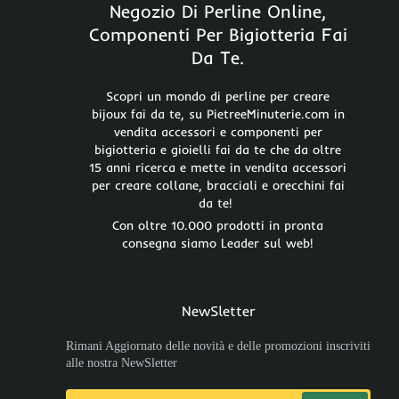
Negozio Di Perline Online,
Componenti Per Bigiotteria Fai
Da Te.
Scopri un mondo di perline per creare
bijoux fai da te, su PietreeMinuterie.com in
vendita accessori e componenti per
bigiotteria e gioielli fai da te che da oltre
15 anni ricerca e mette in vendita accessori
per creare collane, bracciali e orecchini fai
da te!
Con oltre 10.000 prodotti in pronta
consegna siamo Leader sul web!
NewSletter
Rimani Aggiornato delle novità e delle promozioni inscriviti
alle nostra NewSletter