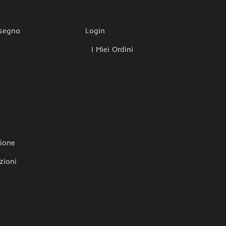
nsegna
Login
I Miei Ordini
zione
zioni