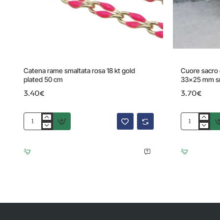
Catena rame smaltata rosa 18 kt gold
Cuore sacro c
plated 50 cm
33x25 mm sm
3.40€
3.70€
Catena
Cuore
rame
sacro
smaltata
con
rosa
ali
18
placcato
kt
oro
gold
18
plated
kt
50
33x25
cm
mm
smaltato
rosso
1