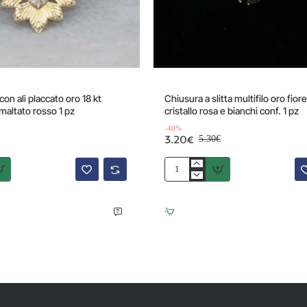
Offerta
on ali placcato oro 18 kt
Chiusura a slitta multifilo oro fio
altato rosso 1 pz
cristallo rosa e bianchi conf. 1 pz
-40%
3.20€
5.30€
Chiusura
a
slitta
multifilo
oro
fiore
15
mm
cristallo
rosa
e
bianchi
conf.