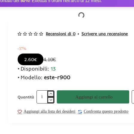
contato del
50%!
Effettua 5 ordini nell’arco di 12 mesi.
Recensioni di 0
•
Scrivere una recensione
-37%
4.10€
2.60€
Disponibili:
13
Modello:
este-r900
Aggiungi al carrello
Quantità
Aggiungi alla lista dei desideri
Confronta questo prodotto