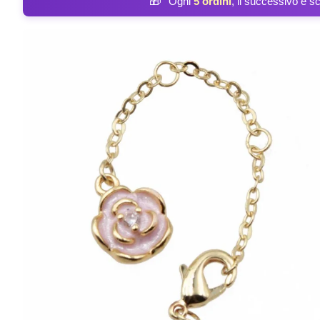
🎁
Ogni
5 ordini
, il successivo è s