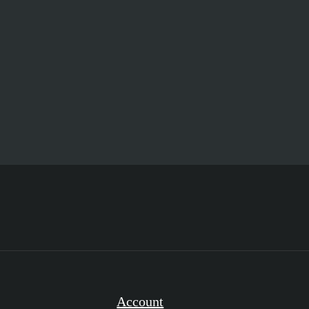
1
pz
Account