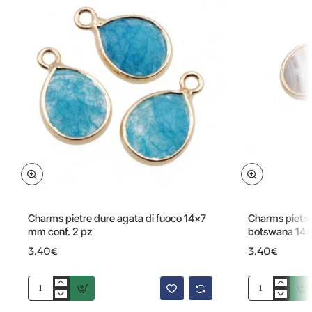
Charms pietre dure agata di fuoco 14x7
Charms pietre
mm conf. 2 pz
botswana 14x
3.40€
3.40€
Charms
Charms
pietre
pietre