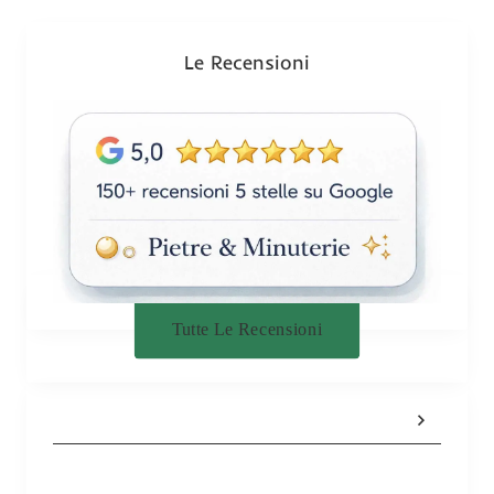
i
o
n
Le Recensioni
e
Tutte Le Recensioni