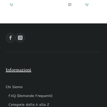
dure
dure
agata
ovale
di
agata
fuoco
botswana
14x7
14x9
mm
mm
conf.
conf.
2
2
pz
pz
Informazioni
Chi Siamo
FAQ (Domande Frequenti)
Categorie dalla A alla Z