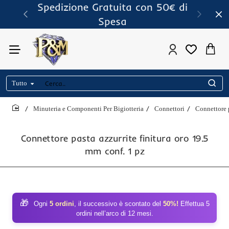
Spedizione Gratuita con 50€ di
Spesa
Tutto
Cerca..
Minuteria e Componenti Per Bigiotteria
Connettori
Connettore p
home
Connettore pasta azzurrite finitura oro 19.5
mm conf. 1 pz
🎁
Ogni
5 ordini
, il successivo è scontato del
50%!
Effettua 5
ordini nell’arco di 12 mesi.