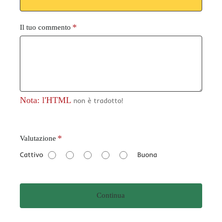
Il tuo commento
Nota: l'HTML
non è tradotto!
V
Valutazione
a
Cattivo
Buona
l
u
t
Continua
a
z