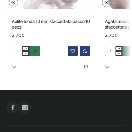
Aulite tonda 10 mm sfaccettata pacco 10
Agata madaga
pezzi
sfaccettata p
2.70€
2.70€
Aulite
Agata
tonda
madagascar
10
striata
mm
10
sfaccettata
mm
pacco
sfaccettata
10
pacco
pezzi
da
10
pezzi