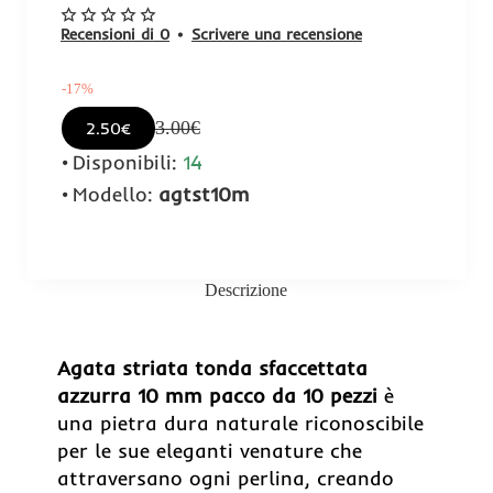
Recensioni di 0
•
Scrivere una recensione
-17%
3.00€
2.50€
Disponibili:
14
Modello:
agtst10m
Descrizione
-17%
Agata striata tonda sfaccettata
azzurra 10 mm pacco da 10 pezzi
è
una pietra dura naturale riconoscibile
per le sue eleganti venature che
attraversano ogni perlina, creando