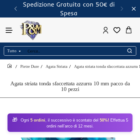
Spedizione Gratuita con 50€ di
Spesa
Tutto
Cerca..
Pietre Dure
Agata Striata
Agata striata tonda sfaccettata azzurr
home
Agata striata tonda sfaccettata azzurra 10 mm pacco da
10 pezzi
🎁
Ogni
5 ordini
, il successivo è scontato del
50%!
Effettua 5
ordini nell’arco di 12 mesi.