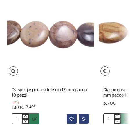
Offerta
-47%
Diaspro jasper tondo liscio 17 mm pacco
Diaspro jasper
10 pezzi.
mm pacco 10 
3.70€
-47%
1.80€
3.40€
Diaspro
Diaspro
jasper
jasper