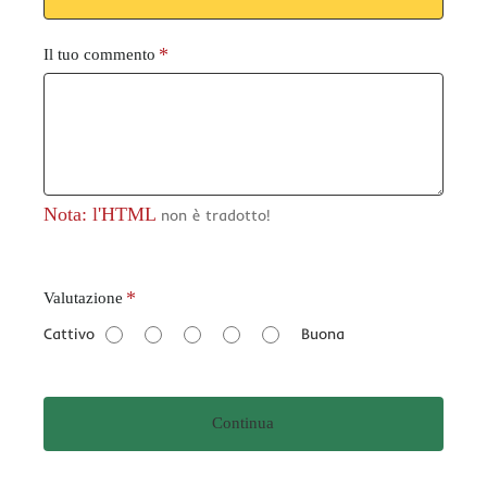
Il tuo commento
Nota: l'HTML
non è tradotto!
V
Valutazione
a
Cattivo
Buona
l
u
t
Continua
a
z
i