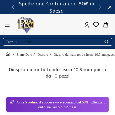
Spedizione Gratuita con 50€ di
Spesa
Tutto
Cerca..
Pietre Dure
Diaspro
Diaspro dalmata tondo liscio 10.5 mm pacco
home
Diaspro dalmata tondo liscio 10.5 mm pacco
da 10 pezzi
🎁
Ogni
5 ordini
, il successivo è scontato del
50%!
Effettua 5
ordini nell’arco di 12 mesi.