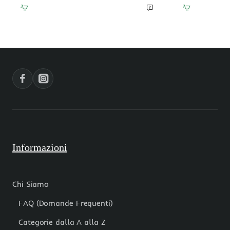
tondo
effetto
liscio
legno
17
liscio
mm
20x14
pacco
mm
10
pacco
pezzi.
10
pezzi
Informazioni
Chi Siamo
FAQ (Domande Frequenti)
Categorie dalla A alla Z