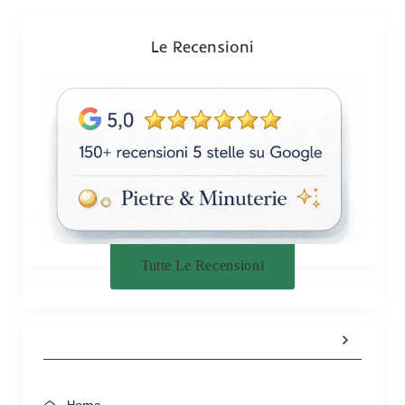
o
n
Le Recensioni
e
Tutte Le Recensioni