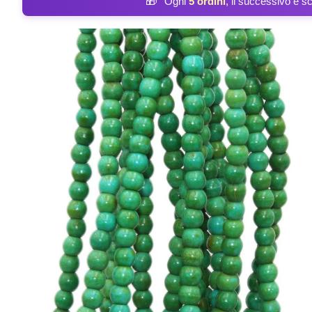
🎁
Ogni
5 ordini
, il successivo è s