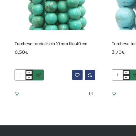
Turchese tondo liscio 10 mm filo 40 cm
Turchese ton
6.50€
3.70€
Turchese
Turchese
tondo
tondo
liscio
liscio
10
13.5
mm
mm
filo
pacco
40
10
cm
pz