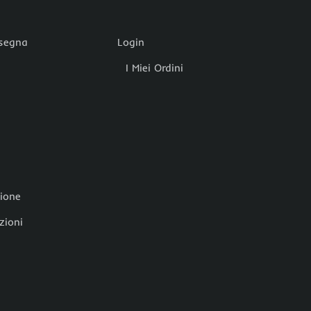
nsegna
Login
I Miei Ordini
zione
zioni