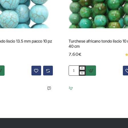
do liscio 13.5 mm pacco 10 pz
Turchese africano tondo liscio 10
40 cm
7.60€
Turchese
africano
tondo
liscio
10
mm
filo
40
cm