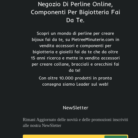
Negozio Di Perline Online,
Componenti Per Bigiotteria Fai
Da Te.
Scopri un mondo di perline per creare
bijoux fai da te, su PietreeMinuterie.com in
vendita accessori e componenti per
bigiotteria e gioielli fai da te che da oltre
15 anni ricerca e mette in vendita accessori
per creare collane, bracciali e orecchini fai
da te!
Con oltre 10.000 prodotti in pronta
consegna siamo Leader sul web!
NewSletter
Rimani Aggiornato delle novità e delle promozioni inscriviti
alle nostra NewSletter