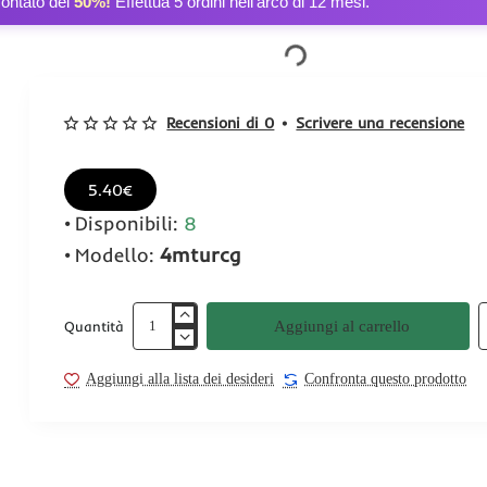
contato del
50%!
Effettua 5 ordini nell’arco di 12 mesi.
Recensioni di 0
•
Scrivere una recensione
5.40€
Disponibili:
8
Modello:
4mturcg
Aggiungi al carrello
Quantità
Aggiungi alla lista dei desideri
Confronta questo prodotto