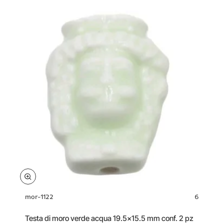
mm
conf.
2
pz
mor-1122
6
Testa di moro verde acqua 19.5x15.5 mm conf. 2 pz