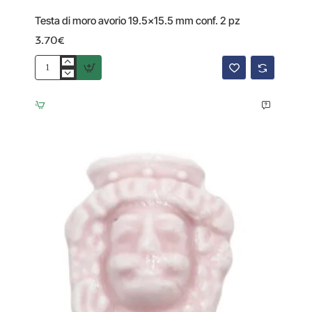
Testa di moro avorio 19.5x15.5 mm conf. 2 pz
3.70€
Testa
di
moro
avorio
19.5x15.5
mm
conf.
2
pz