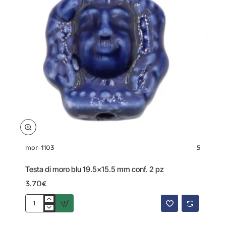
mor-1103
5
Testa di moro blu 19.5x15.5 mm conf. 2 pz
3.70€
Testa
di