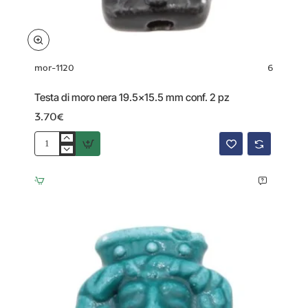
mor-1120
6
Testa di moro nera 19.5x15.5 mm conf. 2 pz
3.70€
Testa
di
moro
nera
19.5x15.5
mm
conf.
2
pz