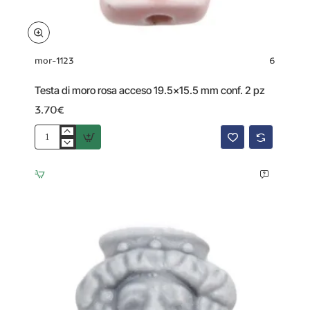
mor-1123
6
Testa di moro rosa acceso 19.5x15.5 mm conf. 2 pz
3.70€
Testa
di
moro
rosa
acceso
19.5x15.5
mm
conf.
2
pz