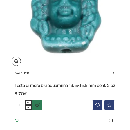
mor-1116
6
Testa di moro blu aquamrina 19.5x15.5 mm conf. 2 pz
3.70€
Testa
di
moro
blu
aquamrina