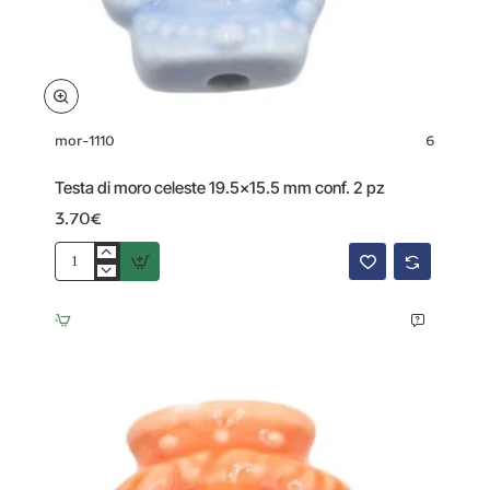
mor-1110
6
Testa di moro celeste 19.5x15.5 mm conf. 2 pz
3.70€
Testa
di
moro
celeste
19.5x15.5
mm
conf.
2
pz