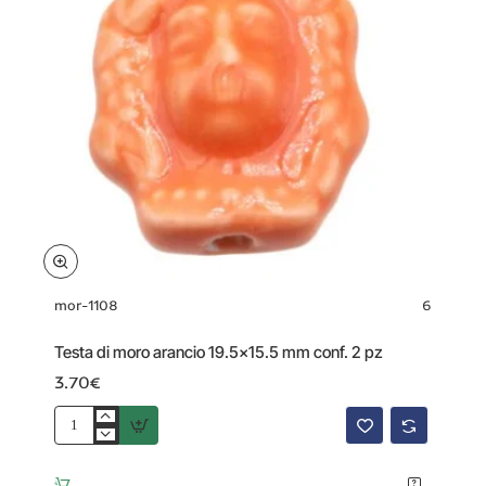
mor-1108
6
Testa di moro arancio 19.5x15.5 mm conf. 2 pz
3.70€
Testa
di
moro