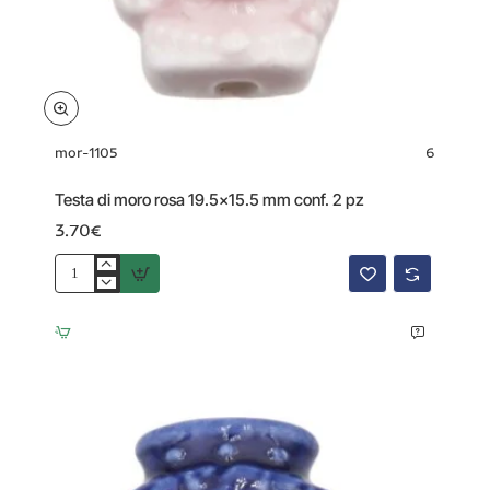
mor-1105
6
Testa di moro rosa 19.5x15.5 mm conf. 2 pz
3.70€
Testa
di
moro
rosa
19.5x15.5
mm
conf.
2
pz