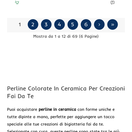
moro
blu
19.5x15.5
mm
conf.
1
2
3
4
5
6
2
pz
Mostra da 1 a 12 di 69 (6 Pagine)
Perline Colorate In Ceramica Per Creazioni
Fai Da Te
Puoi acquistare
perline in ceramica
con forme uniche e
tutte dipinte a mano, perfette per aggiungere un tocco
speciale alle tue creazioni di bigiotteria fai da te.
Selezionate con cura, queste perline sono state tra le più