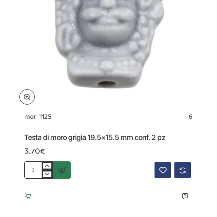
mor-1125
6
Testa di moro grigia 19.5x15.5 mm conf. 2 pz
3.70€
Testa
di
moro
grigia
19.5x15.5