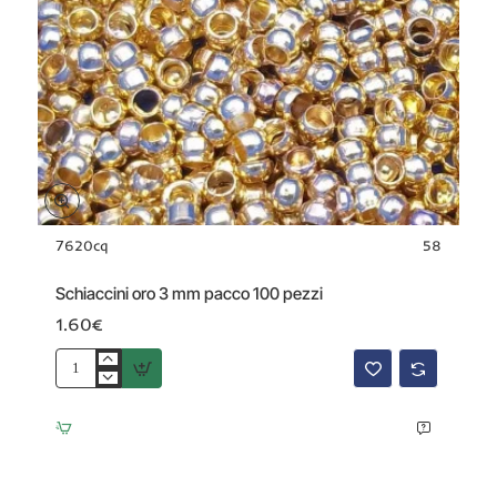
7620cq
58
Schiaccini oro 3 mm pacco 100 pezzi
1.60€
Schiaccini
oro
3
mm
pacco
100