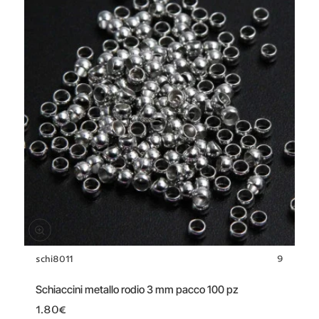
schi8011
9
Schiaccini metallo rodio 3 mm pacco 100 pz
1.80€