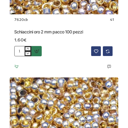
7620cb
41
Schiaccini oro 2 mm pacco 100 pezzi
1.60€
Schiaccini
oro
2
mm
pacco
100
pezzi