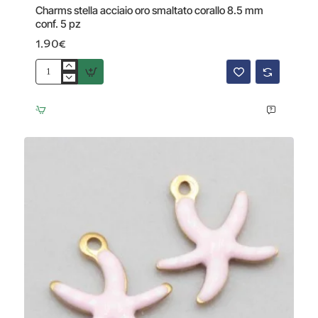
Charms stella acciaio oro smaltato corallo 8.5 mm
conf. 5 pz
1.90€
Charms
stella
acciaio
oro
smaltato
corallo
8.5
mm
conf.
5
pz