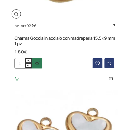
he-acc0296
7
Charms Goccia in acciaio con madreperla 15.5x9 mm
1 pz
1.80€
Charms
Goccia
in
acciaio
con
madreperla
15.5x9
mm
1
pz