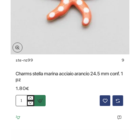
ste-ra99
9
Charms stella marina acciaio arancio 24.5 mm conf. 1
pz
1.80€
Charms
stella
marina
acciaio
arancio
24.5
mm