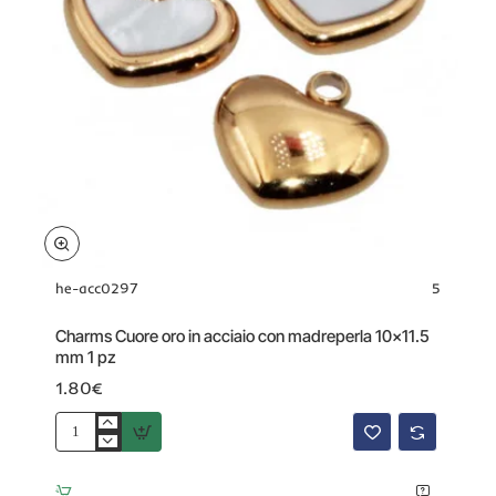
he-acc0297
5
Charms Cuore oro in acciaio con madreperla 10x11.5
mm 1 pz
1.80€
Charms
Cuore
oro