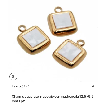
conf.
1
pz
he-acc0295
6
Charms quadrato in acciaio con madreperla 12.5x9.5
mm 1 pz