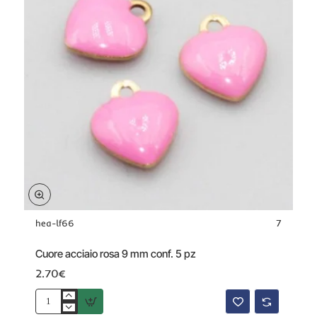
5
pz
hea-lf66
7
Cuore acciaio rosa 9 mm conf. 5 pz
2.70€
Cuore