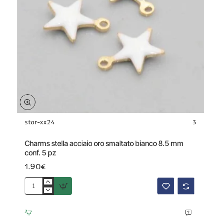
star-xx24
3
Charms stella acciaio oro smaltato bianco 8.5 mm
conf. 5 pz
1.90€
Charms
stella
acciaio
oro