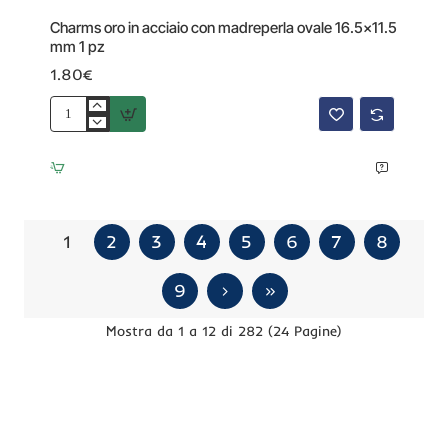
Charms oro in acciaio con madreperla ovale 16.5x11.5
mm 1 pz
1.80€
Charms
oro
in
acciaio
con
madreperla
ovale
1
2
3
4
5
6
7
8
16.5x11.5
mm
9
1
pz
Mostra da 1 a 12 di 282 (24 Pagine)