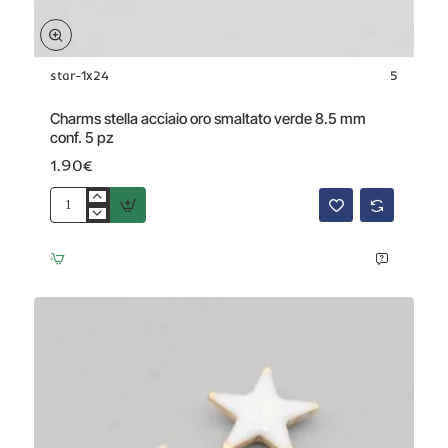
star-1x24
5
Charms stella acciaio oro smaltato verde 8.5 mm
conf. 5 pz
1.90€
Charms
stella
acciaio
oro
smaltato
verde
8.5
mm
conf.
5
pz