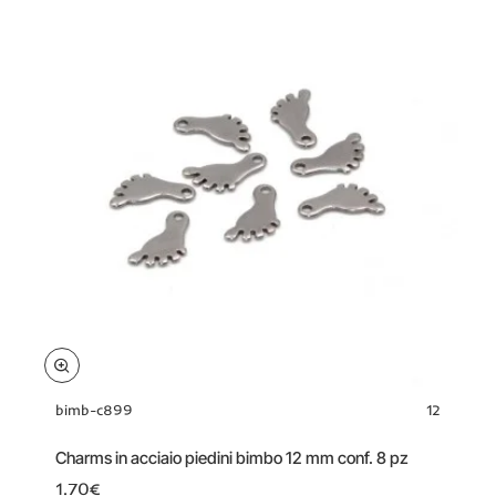
bimb-c899
12
Charms in acciaio piedini bimbo 12 mm conf. 8 pz
1.70€