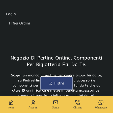
Login
I Miei Ordini
Negozio Di Perline Online, Componenti
Per Bigiotteria Fai Da Te.
Scopri un mondo di perline per creare bijoux fai da te,
su PietreeMinuterie.com in vendita accessori e
Filtra
componenti per bigiotteria e gioielli fai da te che da
oltre 15 anni ricerca e mette in vendita accessori per
creare collane, bracciali e orecchini fai da te!
Con oltre 10.000 prodotti in pronta consegna siamo
Leader sul web!
home
Account
Scrivi
Chiama
WhatsApp