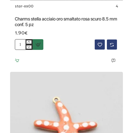
star-xx00
4
Charms stella acciaio oro smaltato rosa scuro 8.5 mm
conf. 5 pz
1.90€
Charms
stella
acciaio
oro
smaltato
rosa
scuro
8.5
mm
conf.
5
pz