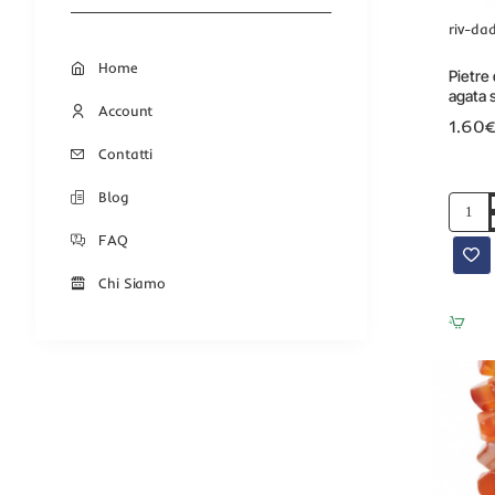
riv-da
Home
Pietre 
agata 
Account
ovale
1.60€
conf. 1
Contatti
Blog
Pietre
dure
FAQ
rivestit
agata
Chi Siamo
striata
marron
ovale
20x14
mm
conf.
1
pz