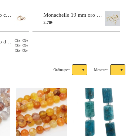
Moschettoni in acciaio color oro lucido 10 mm pacco 10 pezzi
Monachelle 19 mm oro conf. 100 pz
2.70€
Moschettoni in acciaio da 12 mm pacco da 20 pezzi
Ordina per:
Mostrare: