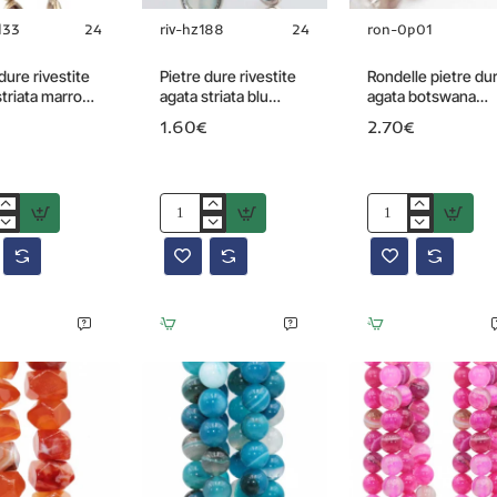
d33
24
riv-hz188
24
ron-0p01
dure rivestite
Pietre dure rivestite
Rondelle pietre du
striata marrone
agata striata blu
agata botswana
 20x14 mm
20x14 mm conf. 1 pz
7.5x6 mm sfacc.
1.60€
2.70€
 pz
conf. 6 pz
Pietre
Rondelle
dure
pietre
e
rivestite
dure
agata
agata
striata
botswana
e
blu
7.5x6
20x14
mm
mm
sfacc.
conf.
conf.
1
6
pz
pz