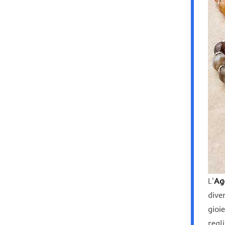
L'
Ag
dive
gioi
real