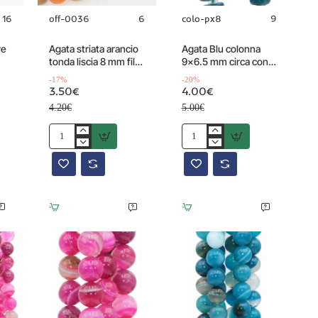
16
off-0036
6
colo-px8
9
Offerta
Offerta
-17%
-20%
re
Agata striata arancio
Agata Blu colonna
tonda liscia 8 mm filo
9x6.5 mm circa conf.
40 cm
5 pz
-17%
-20%
3.50€
4.00€
4.20€
5.00€
Agata
Agata
striata
Blu
arancio
colonna
tonda
9x6.5
liscia
mm
8
circa
mm
conf.
filo
5
40
pz
cm