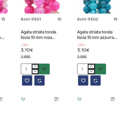
13
8stri-9301
10
8stri-9300
19
Offerta
Offerta
20%
-18%
-18%
Agata striata tonda
Agata striata tonda
o
liscia 10 mm rosa
liscia 10 mm azzurra
conf. 10 pz
conf. 10 pz
-18%
-18%
3.10€
3.10€
3.80€
3.80€
Agata
Agata
striata
striata
tonda
tonda
liscia
liscia
10
10
mm
mm
rosa
azzurra
conf.
conf.
10
10
pz
pz