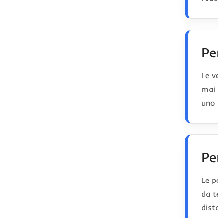
Pe
Le v
mai 
uno 
Pe
Le p
da t
dist