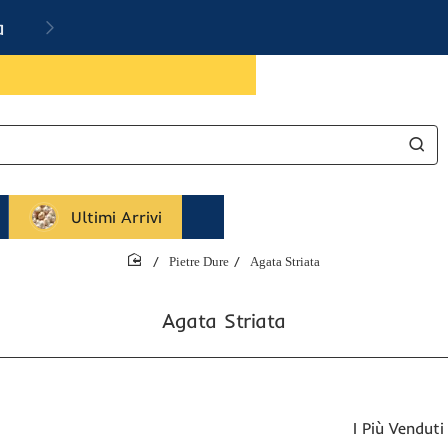
a
Ultimi Arrivi
Pietre Dure
Agata Striata
home
Agata Striata
I Più Venduti