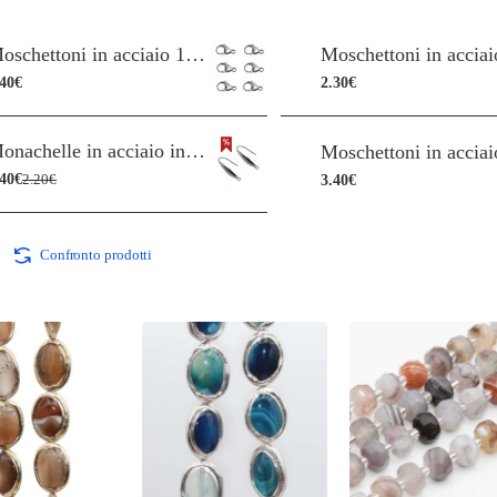
Moschettoni in acciaio 10 mm pacco 20 pz
.40€
2.30€
Monachelle in acciaio inox 316L 20 mm pacco 4 pz
.40€
3.40€
2.20€
Confronto prodotti