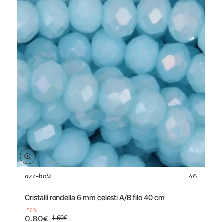
40
cm
azz-bo9
46
Offerta
-50%
Cristalli rondella 6 mm celesti A/B filo 40 cm
-50%
0.80€
1.60€