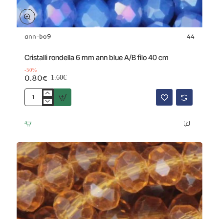
ann-bo9
44
Offerta
-50%
Cristalli rondella 6 mm ann blue A/B filo 40 cm
-50%
0.80€
1.60€
Cristalli
rondella
6
mm
ann
blue
A/B
filo
40
cm