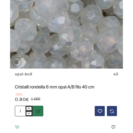
opal-bo9
43
Offerta
-50%
Cristalli rondella 6 mm opal A/B filo 40 cm
-50%
0.80€
1.60€
Cristalli
rondella
6
mm