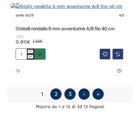
ganboge
filo
40
avve-bo9
40
Offerta
-50%
cm
Cristalli rondella 6 mm avventurine A/B filo 40 cm
-50%
0.80€
1.60€
Cristalli
rondella
6
mm
avventurine
A/B
filo
1
2
3
40
cm
Mostra da 1 a 12 di 33 (3 Pagine)