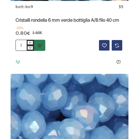
bott-bo9
35
Offerta
-50%
Cristalli rondella 6 mm verde bottiglia A/B filo 40 cm
-50%
0.80€
1.60€
Cristalli
rondella
6
mm
verde
bottiglia
A/B
filo
40
cm