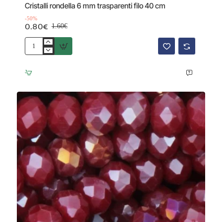
Cristalli rondella 6 mm trasparenti filo 40 cm
-50%
0.80€
1.60€
Cristalli
rondella
6
mm
trasparenti
filo
40
cm