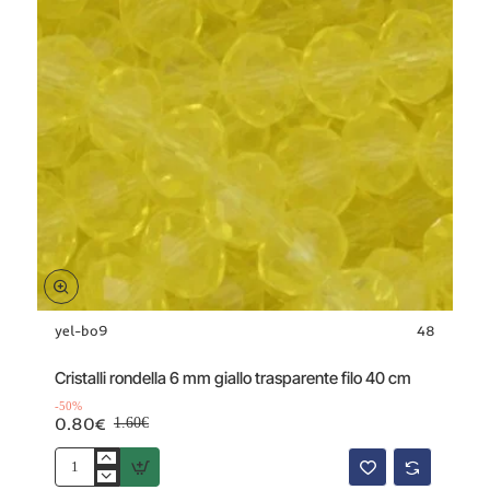
yel-bo9
48
Offerta
-50%
Cristalli rondella 6 mm giallo trasparente filo 40 cm
-50%
0.80€
1.60€
Cristalli