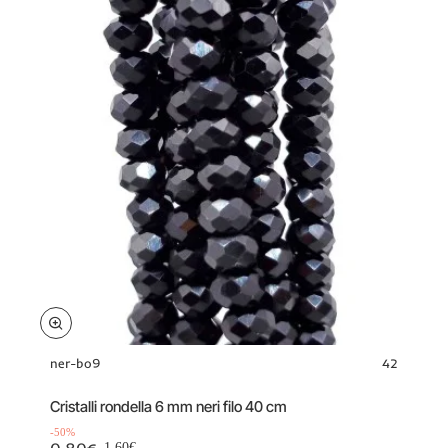
ner-bo9
42
Offerta
-50%
Cristalli rondella 6 mm neri filo 40 cm
-50%
0.80€
1.60€