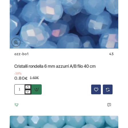
azz-bo1
43
Offerta
-50%
Cristalli rondella 6 mm azzurri A/B filo 40 cm
-50%
0.80€
1.60€
Cristalli
rondella
6
mm
azzurri
A/B
filo