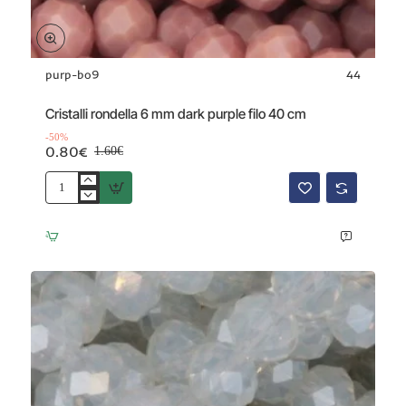
purp-bo9
44
Offerta
-50%
Cristalli rondella 6 mm dark purple filo 40 cm
-50%
0.80€
1.60€
Cristalli
rondella
6
mm
dark
purple
filo
40
cm