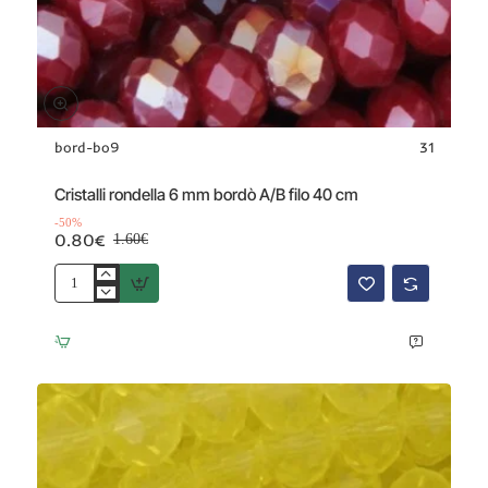
bord-bo9
31
Offerta
-50%
Cristalli rondella 6 mm bordò A/B filo 40 cm
-50%
0.80€
1.60€
Cristalli
rondella
6
mm
bordò
A/B
filo
40
cm