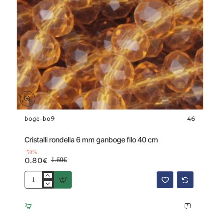
boge-bo9
46
Offerta
-50%
Cristalli rondella 6 mm ganboge filo 40 cm
-50%
0.80€
1.60€
Cristalli
rondella
6
mm