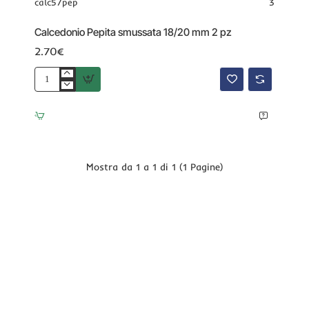
calc57pep
3
Calcedonio Pepita smussata 18/20 mm 2 pz
2.70€
Calcedonio
Pepita
smussata
18/20
mm
2
pz
Mostra da 1 a 1 di 1 (1 Pagine)