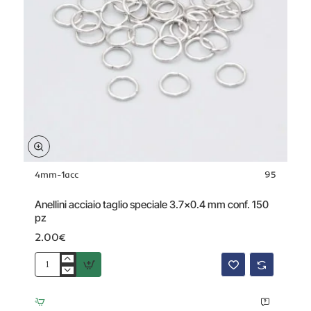
4mm-1acc
95
Anellini acciaio taglio speciale 3.7x0.4 mm conf. 150
pz
2.00€
Anellini
acciaio
taglio
speciale