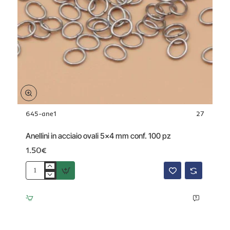
645-ane1
27
Anellini in acciaio ovali 5x4 mm conf. 100 pz
1.50€
Anellini
in
acciaio
ovali
5x4
mm