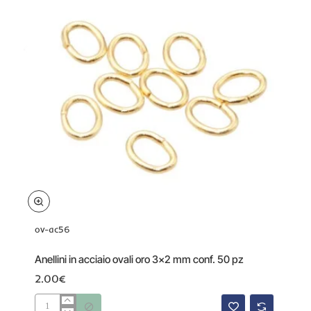
pz
ov-ac56
Anellini in acciaio ovali oro 3x2 mm conf. 50 pz
2.00€