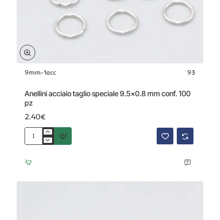
9mm-1acc
93
Anellini acciaio taglio speciale 9.5x0.8 mm conf. 100
pz
2.40€
Anellini
acciaio
taglio
speciale
9.5x0.8
mm
conf.
100
pz