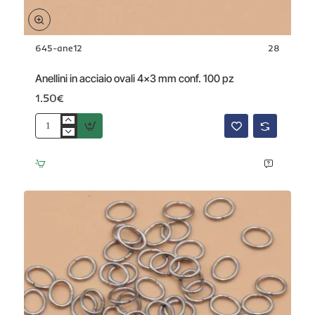
645-ane12
28
Anellini in acciaio ovali 4x3 mm conf. 100 pz
1.50€
Anellini
in
acciaio
ovali
4x3
mm
conf.
100
pz