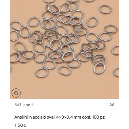
645-ane14
28
Anellini in acciaio ovali 4x3x0.4 mm conf. 100 pz
1.50€