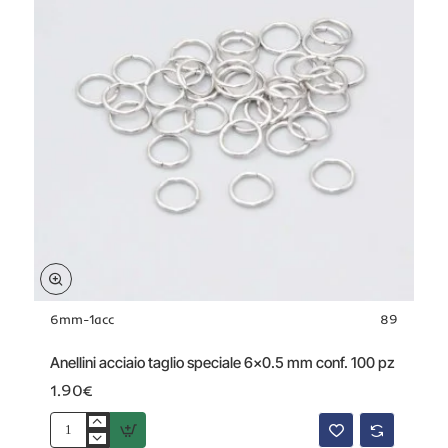
6mm-1acc
89
Anellini acciaio taglio speciale 6x0.5 mm conf. 100 pz
1.90€
Anellini