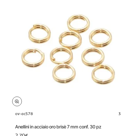
conf.
100
pz
ov-ac578
3
Anellini in acciaio oro brisè 7 mm conf. 30 pz
2.70€