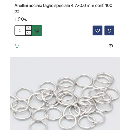
Anellini acciaio taglio speciale 4.7x0.6 mm conf. 100
pz
1.90€
Anellini
acciaio
taglio
speciale
4.7x0.6
mm
conf.
100
pz