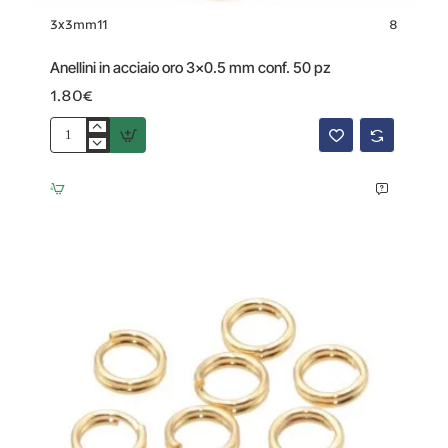
3x3mm11
8
Anellini in acciaio oro 3x0.5 mm conf. 50 pz
1.80€
Anellini
in
acciaio
oro
3x0.5
mm
conf.
50
pz