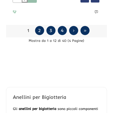
Anellini
in
acciaio
ovali
oro
3x2
mm
1
2
3
4
conf.
50
Mostra da 1 a 12 di 40 (4 Pagine)
pz
Anellini per Bigiotteria
Gli
anellini per bigiotteria
sono piccoli componenti