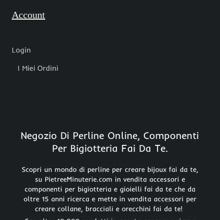
Account
Login
I Miei Ordini
Negozio Di Perline Online, Componenti
Per Bigiotteria Fai Da Te.
Scopri un mondo di perline per creare bijoux fai da te,
su PietreeMinuterie.com in vendita accessori e
componenti per bigiotteria e gioielli fai da te che da
oltre 15 anni ricerca e mette in vendita accessori per
creare collane, bracciali e orecchini fai da te!