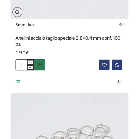
3mm-1acc
91
Anellini acciaio taglio speciale 2.8x0.4 mm conf. 100
pz
1.90€
Anellini
acciaio
taglio
speciale
2.8x0.4
mm
conf.
100
pz