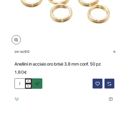
ov-ac60
4
Anellini in acciaio oro brisè 3.8 mm conf. 50 pz
1.80€
Anellini
in
acciaio
oro
brisè
3.8
mm
conf.
50