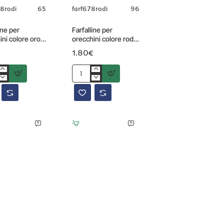
8rodi
65
farf678rodi
96
ine per
Farfalline per
ini colore oro 6
orecchini colore rodio
 pz
50 pz
1.80€
ne
Farfalline
per
ni
orecchini
colore
rodio
50
pz