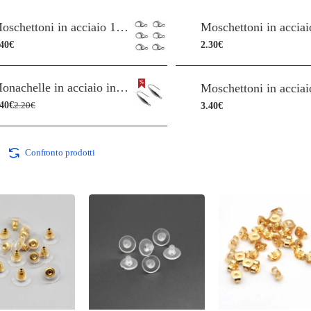
Moschettoni in acciaio 10 mm pacco 20 pz
.40€
2.30€
Monachelle in acciaio inox 316L 20 mm pacco 4 pz
.40€
3.40€
2.20€
Confronto prodotti