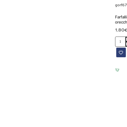
gorf67
Farfall
orecch
mm 50
1.80€
Farfalli
per
orecchi
colore
oro
6
mm
50
pz