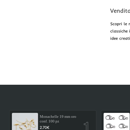
Vendita
Scopri le
classiche 
idee creat
Monachelle 19 mm oro
conf. 100 pz
2.70€