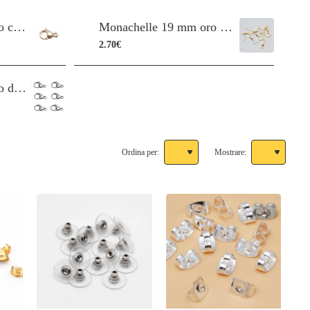
Moschettoni in acciaio color oro lucido 10 mm pacco 10 pezzi
Monachelle 19 mm oro conf. 100 pz
2.70€
Moschettoni in acciaio da 12 mm pacco da 20 pezzi
Ordina per:
Mostrare: