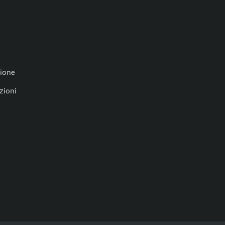
zione
zioni