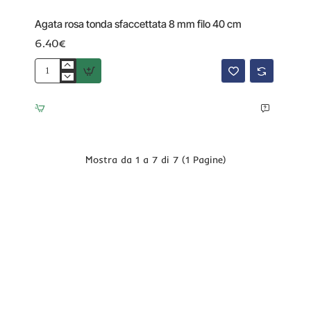
Agata rosa tonda sfaccettata 8 mm filo 40 cm
6.40€
Agata
rosa
tonda
sfaccettata
8
mm
filo
Mostra da 1 a 7 di 7 (1 Pagine)
40
cm