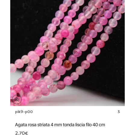
pik9-p00
3
Agata rosa striata 4 mm tonda liscia filo 40 cm
2.70€