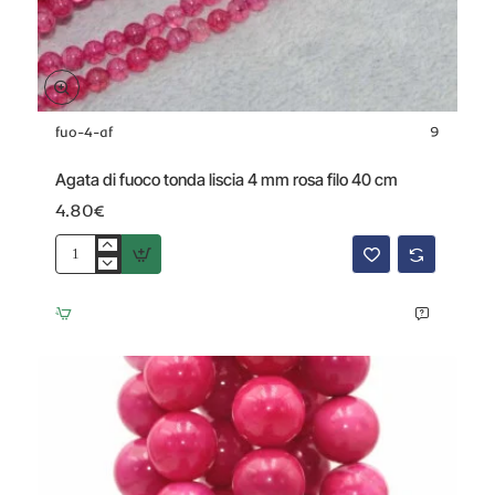
fuo-4-af
9
Agata di fuoco tonda liscia 4 mm rosa filo 40 cm
4.80€
Agata
di
fuoco
tonda
liscia
4
mm
rosa
filo
40
cm