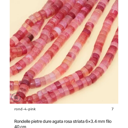
2
pz
rond-4-pink
7
Offerta
-40%
Rondelle pietre dure agata rosa striata 6x3.4 mm filo
40 cm