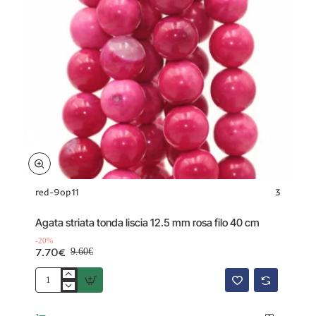
red-9op11
3
Offerta
-20%
Agata striata tonda liscia 12.5 mm rosa filo 40 cm
-20%
7.70€
9.60€
Agata
striata
tonda