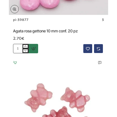
pi-39877
3
Agata rosa gettone 10 mm conf. 20 pz
2.70€
Agata
rosa
gettone
10
mm
conf.
20
pz