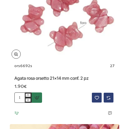
ors6692s
27
Agata rosa orsetto 21x14 mm conf. 2 pz
1.90€
Agata
rosa
orsetto
21x14
mm
conf.