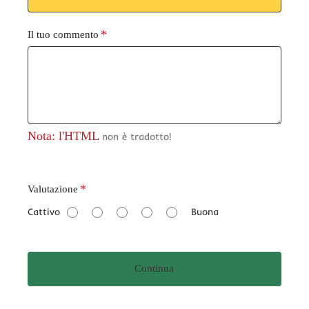
Il tuo commento
Nota: l'HTML
non è tradotto!
V
Valutazione
a
Cattivo
Buona
l
u
t
Continua
a
z
i