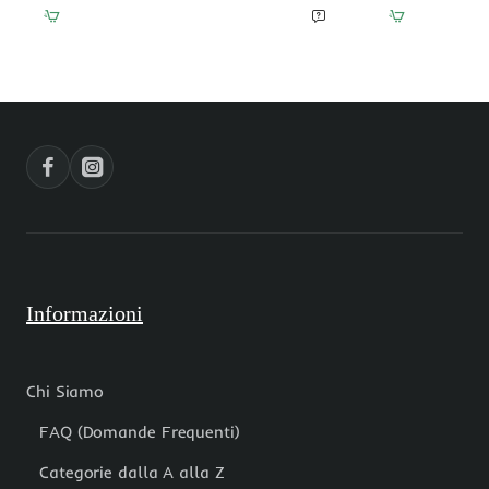
viola
grigia
e
tonda
nero
liscia
tonda
8
liscia
mm
4
grado
mm
filo
filo
40
40
cm
cm
Informazioni
Chi Siamo
FAQ (Domande Frequenti)
Categorie dalla A alla Z