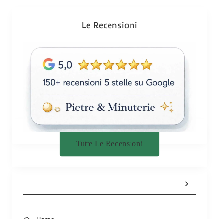
o
n
Le Recensioni
e
Tutte Le Recensioni