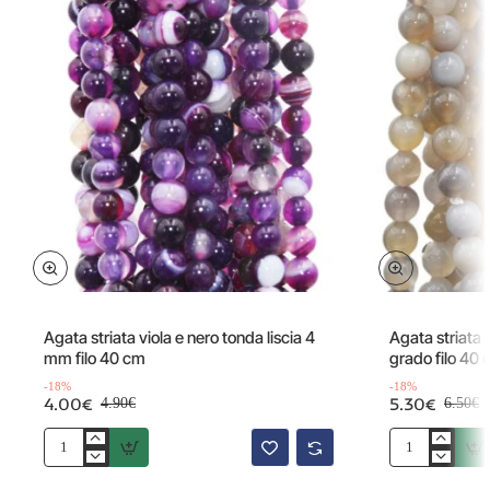
Offerta
Offerta
-18%
Agata striata viola e nero tonda liscia 4
Agata striata 
mm filo 40 cm
grado filo 40
-18%
-18%
4.00€
5.30€
4.90€
6.50€
Agata
Agata
striata
striata