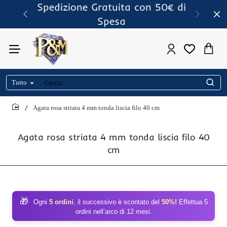
Spedizione Gratuita con 50€ di
Spesa
Tutto
Cerca..
Agata rosa striata 4 mm tonda liscia filo 40 cm
home
Agata rosa striata 4 mm tonda liscia filo 40
cm
🎁
Ogni
5 ordini
, il successivo è scontato del
50%!
Effettua 5
ordini nell’arco di 12 mesi.