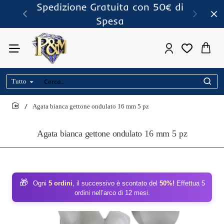
Spedizione Gratuita con 50€ di
Spesa
Tutto
Cerca..
Agata bianca gettone ondulato 16 mm 5 pz
home
Agata bianca gettone ondulato 16 mm 5 pz
🎁
Ogni
5 ordini
, il successivo è scontato del
50%!
Effettua 5
ordini nell’arco di 12 mesi.