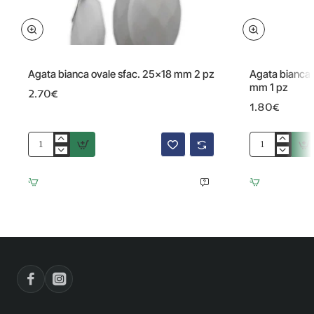
Agata bianca ovale sfac. 25x18 mm 2 pz
Agata bianca 
mm 1 pz
2.70€
1.80€
Agata
Agata
bianca
bianca
ovale
colonna
sfac.
allungata
25x18
40x11.5
mm
mm
2
1
pz
pz