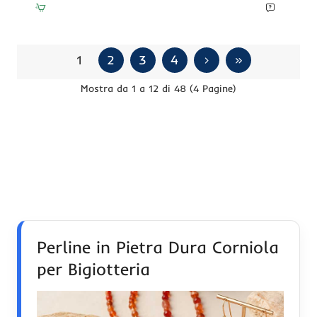
sfacc.6
mm
ilo
40
cm
1
2
3
4
Mostra da 1 a 12 di 48 (4 Pagine)
Perline in Pietra Dura Corniola
per Bigiotteria