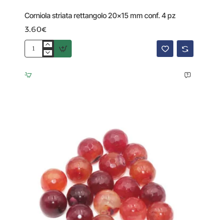
Corniola striata rettangolo 20x15 mm conf. 4 pz
3.60€
Corniola
striata
rettangolo
20x15
mm
conf.
4
pz