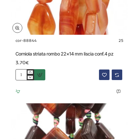
cor-88844
25
Corniola striata rombo 22x14 mm liscia conf.4 pz
3.70€
Corniola
striata
rombo
22x14
mm
liscia
conf.4
pz