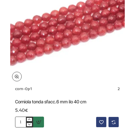
corn-0p1
2
Corniola tonda sfacc.6 mm ilo 40 cm
5.40€
Corniola
tonda