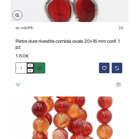
ar-nio99
24
Pietre dure rivestite corniola ovale 20x16 mm conf. 1
pz
1.60€
Pietre
dure
rivestite
corniola
ovale
20x16
mm
conf.
1
pz