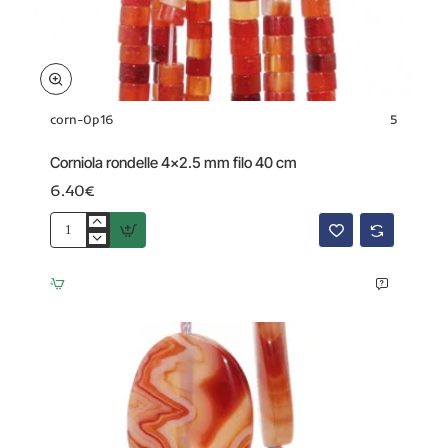
corn-0p16
5
Corniola rondelle 4x2.5 mm filo 40 cm
6.40€
Corniola
rondelle
4x2.5
mm
filo
40
cm