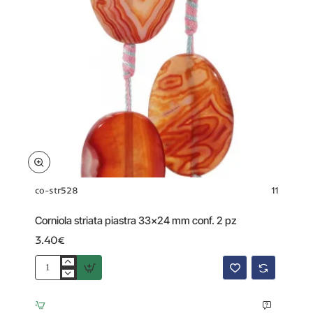
co-str528
11
Corniola striata piastra 33x24 mm conf. 2 pz
3.40€
Corniola
striata
piastra
33x24