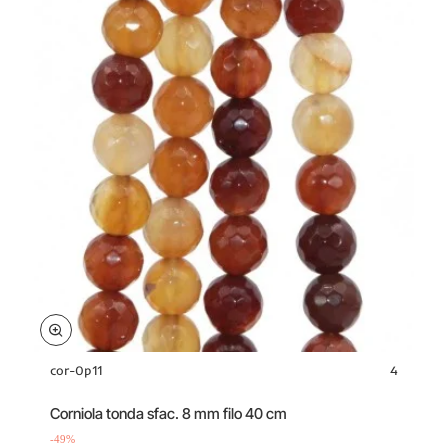
cor-0p11
4
Offerta
-49%
Corniola tonda sfac. 8 mm filo 40 cm
-49%