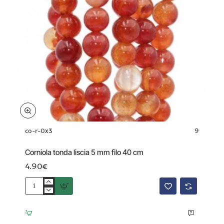
co-r-0x3
9
Corniola tonda liscia 5 mm filo 40 cm
4.90€
Corniola
tonda
liscia
5