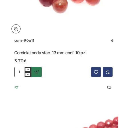
corn-90a11
6
Corniola tonda sfac. 13 mm conf. 10 pz
3.70€
Corniola
tonda
sfac.
13
mm
conf.
10
pz