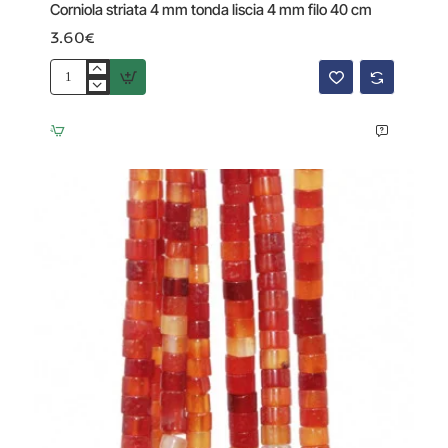
Corniola striata 4 mm tonda liscia 4 mm filo 40 cm
3.60€
Corniola
striata
4
mm
tonda
liscia
4
mm
filo
40
cm