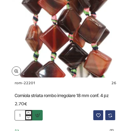
rom-22201
26
Corniola striata rombo irregolare 18 mm conf. 4 pz
2.70€
Corniola
striata
rombo