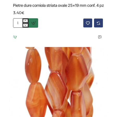
Pietre dure corniola striata ovale 25x19 mm conf. 4 pz
3.40€
Pietre
dure
corniola
striata
ovale
25x19
mm
conf.
4
pz