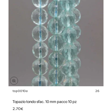
top0010a
26
Topazio tondo sfac. 10 mm pacco 10 pz
2.70€