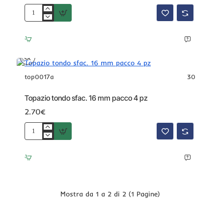
Topazio
tondo
sfac.
10
mm
pacco
10
top0017a
30
pz
Topazio tondo sfac. 16 mm pacco 4 pz
2.70€
Topazio
tondo
sfac.
16
mm
pacco
4
Mostra da 1 a 2 di 2 (1 Pagine)
pz