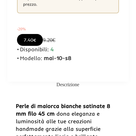
prezzo.
-20%
9.20€
7.40€
Disponibili:
4
Modello:
mai-10-s8
Descrizione
Perle di maiorca bianche satinate 8
mm filo 45 cm
dona eleganza e
luminosità alle tue creazioni
handmade grazie alla superficie