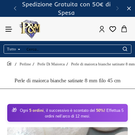
Spedizione Gratuita con 50€ di
Spesa
Tutto
Cerca..
Perline
Perle Di Maiorca
Perle di maiorca bianche satinate 8 mm
home
Perle di maiorca bianche satinate 8 mm filo 45 cm
🎁
Ogni
5 ordini
, il successivo è scontato del
50%!
Effettua 5
ordini nell’arco di 12 mesi.