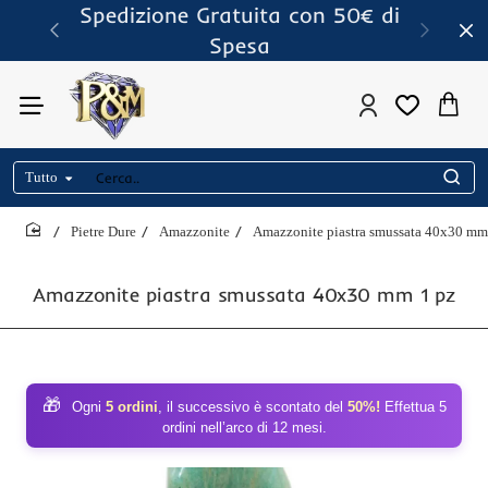
Spedizione Gratuita con 50€ di
Spesa
Tutto
Cerca..
Pietre Dure
Amazzonite
Amazzonite piastra smussata 40x30 mm
home
Amazzonite piastra smussata 40x30 mm 1 pz
🎁
Ogni
5 ordini
, il successivo è scontato del
50%!
Effettua 5
ordini nell’arco di 12 mesi.