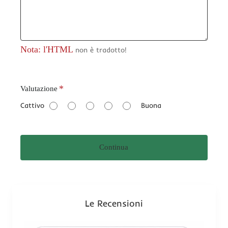
Nota: l'HTML
non è tradotto!
V
Valutazione
a
Cattivo
Buona
l
u
t
Continua
a
z
i
o
n
Le Recensioni
e