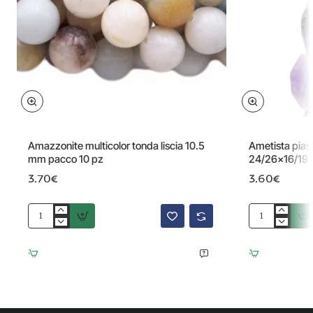
Amazzonite multicolor tonda liscia 10.5
Ametista pias
mm pacco 10 pz
24/26x16/19 
3.70€
3.60€
Amazzonite
Ametista
multicolor
piastra
tonda
smussata
liscia
sfac.
10.5
24/26x16/19
mm
mm
pacco
1