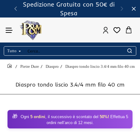
Spedizione Gratuita con 50€ di
Spesa
Tutto
Cerca..
Pietre Dure
Diaspro
Diaspro tondo liscio 3.4/4 mm filo 40 cm
home
Diaspro tondo liscio 3.4/4 mm filo 40 cm
🎁
Ogni
5 ordini
, il successivo è scontato del
50%!
Effettua 5
ordini nell’arco di 12 mesi.