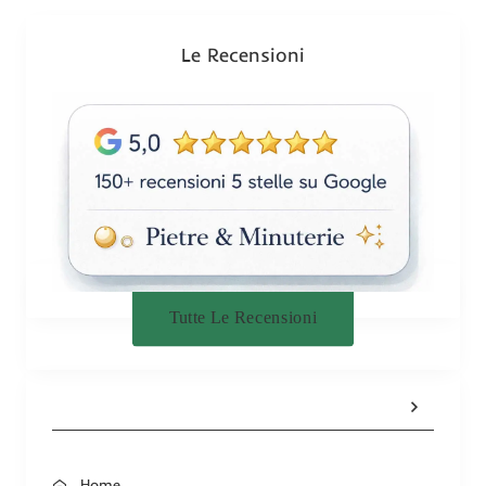
o
n
Le Recensioni
e
Tutte Le Recensioni
Home