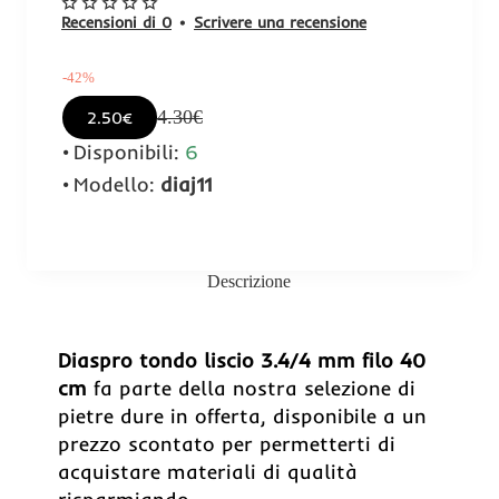
Recensioni di 0
•
Scrivere una recensione
-42%
4.30€
2.50€
Disponibili:
6
Modello:
diaj11
Descrizione
-42%
Diaspro tondo liscio 3.4/4 mm filo 40
cm
fa parte della nostra selezione di
pietre dure in offerta, disponibile a un
prezzo scontato per permetterti di
acquistare materiali di qualità