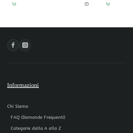
liscio
tondo
4
liscio
mm
10
filo
mm
40
filo
cm
40
cm
Informazioni
Chi Siamo
FAQ (Domande Frequenti)
Categorie dalla A alla Z