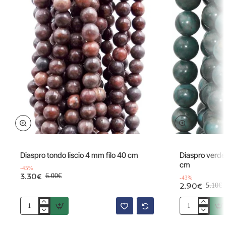
Offerta
Offerta
-45%
Diaspro tondo liscio 4 mm filo 40 cm
Diaspro verde 
cm
-45%
3.30€
6.00€
-43%
2.90€
5.10€
Diaspro
Diaspro
tondo
verde