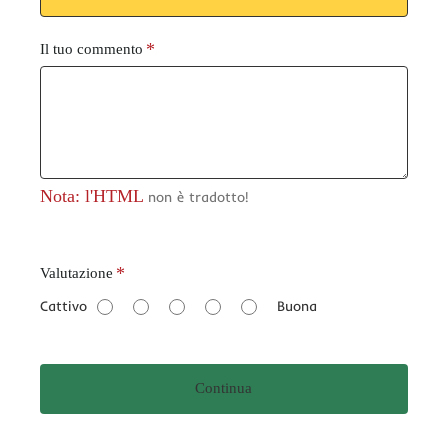
Il tuo commento
Nota: l'HTML
non è tradotto!
V
Valutazione
a
Cattivo
Buona
l
u
t
Continua
a
z
i