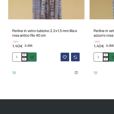
Offerta
Offerta
-58%
Perline in vetro tubicino 2.2x1.5 mm lilla e
Perline in v
rosa antico filo 40 cm
azzurro rosa 
-58%
-58%
1.40€
1.40€
3.30€
3.30€
Perline
Perline
in
in
vetro
vetro
tubicino
tubicino
2.2x1.5
2.2x1.5
mm
mm
lilla
azzurro
e
rosa
rosa
filo
antico
40
filo
cm
40
cm