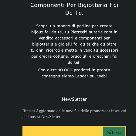
Componenti Per Bigiotteria Fai
Da Te.
Scopri un mondo di perline per creare
bijoux fai da te, su PietreeMinuterie.com in
vendita accessori e componenti per
bigiotteria e gioielli fai da te che da oltre
15 anni ricerca e mette in vendita accessori
per creare collane, bracciali e orecchini fai
da te!
Con oltre 10.000 prodotti in pronta
consegna siamo Leader sul web!
NewSletter
Rimani Aggiornato delle novità e delle promozioni inscriviti
alle nostra NewSletter
Invia