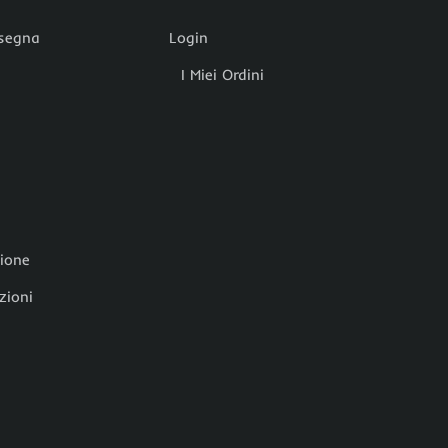
nsegna
Login
I Miei Ordini
zione
zioni