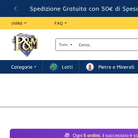
Spedizione Gratuita con 50€ di Spes
Utilità
FAQ
Tutto
Cerca..
Categorie
Lotti
Pietre e Minerali
🎁
Ogni
5 ordini
, il successivo è s