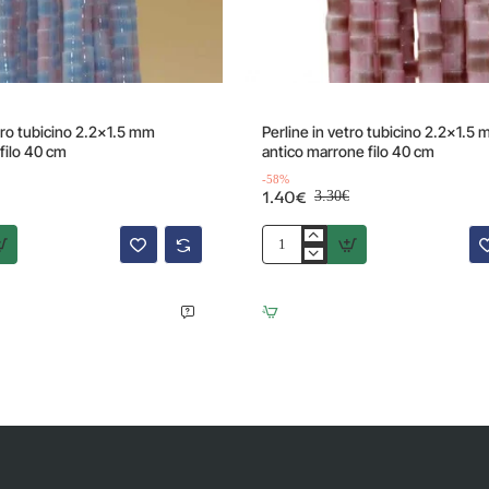
Offerta
-58%
etro tubicino 2.2x1.5 mm
Perline in vetro tubicino 2.2x1.5
filo 40 cm
antico marrone filo 40 cm
-58%
1.40€
3.30€
Perline
in
vetro
tubicino
2.2x1.5
mm
rosa
antico
marrone
filo
40
cm