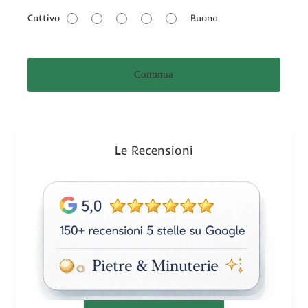
a
Cattivo
Buona
l
u
t
Continua
a
z
i
o
n
Le Recensioni
e