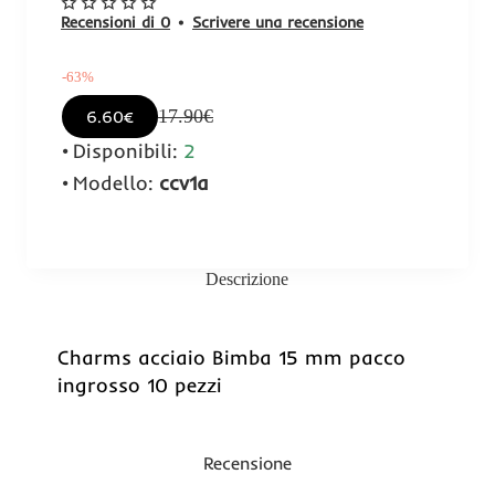
Recensioni di 0
•
Scrivere una recensione
-63%
17.90€
6.60€
Disponibili:
2
Modello:
ccv1a
Descrizione
-63%
Charms acciaio Bimba 15 mm pacco
ingrosso 10 pezzi
Recensione