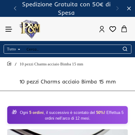
Spedizione Gratuita con 50€ di
Spesa
Tutto
Cerca..
10 pezzi Charms acciaio Bimba 15 mm
home
10 pezzi Charms acciaio Bimba 15 mm
🎁
Ogni
5 ordini
, il successivo è scontato del
50%!
Effettua 5
ordini nell’arco di 12 mesi.