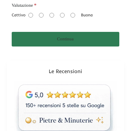
V
Valutazione
a
Cattivo
Buona
l
u
t
Continua
a
z
i
o
n
Le Recensioni
e