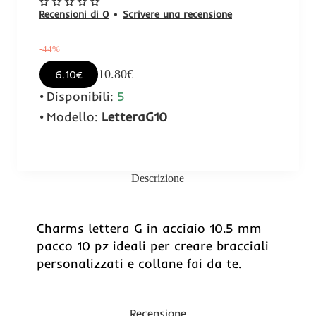
Recensioni di 0
•
Scrivere una recensione
-44%
10.80€
6.10€
Disponibili:
5
Modello:
LetteraG10
Descrizione
-44%
Charms lettera G in acciaio 10.5 mm
pacco 10 pz ideali per creare bracciali
personalizzati e collane fai da te.
Recensione