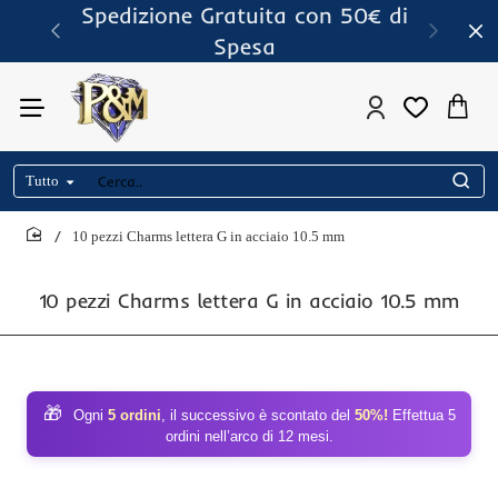
Spedizione Gratuita con 50€ di
Spesa
Tutto
Cerca..
10 pezzi Charms lettera G in acciaio 10.5 mm
home
10 pezzi Charms lettera G in acciaio 10.5 mm
🎁
Ogni
5 ordini
, il successivo è scontato del
50%!
Effettua 5
ordini nell’arco di 12 mesi.