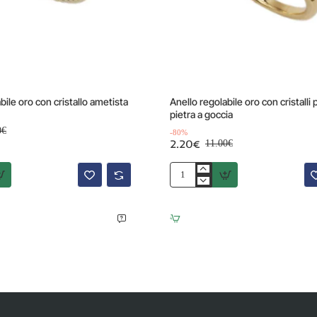
Offerta
-80%
bile oro con cristallo ametista
Anello regolabile oro con cristalli p
pietra a goccia
0€
-80%
2.20€
11.00€
Anello
regolabile
oro
con
cristalli
piccoli
e
pietra
a
goccia