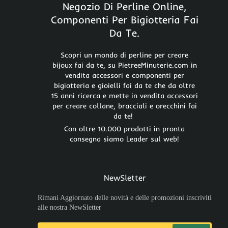
Negozio Di Perline Online,
Componenti Per Bigiotteria Fai
Da Te.
Scopri un mondo di perline per creare
bijoux fai da te, su PietreeMinuterie.com in
vendita accessori e componenti per
bigiotteria e gioielli fai da te che da oltre
15 anni ricerca e mette in vendita accessori
per creare collane, bracciali e orecchini fai
da te!
Con oltre 10.000 prodotti in pronta
consegna siamo Leader sul web!
NewSletter
Rimani Aggiornato delle novità e delle promozioni inscriviti
alle nostra NewSletter