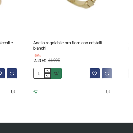
Offerta
-80%
-80%
iccoli e
Anello regolabile oro fiore con cristalli
An
bianchi
bi
-80%
-8
2.20€
2
11.00€
Anello
An
regolabile
re
oro
or
fiore
co
con
cri
cristalli
e
bianchi
pe
bi