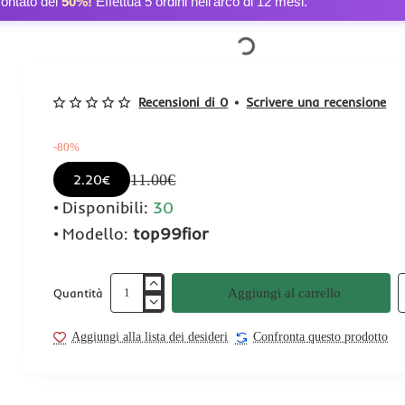
contato del
50%!
Effettua 5 ordini nell’arco di 12 mesi.
Recensioni di 0
•
Scrivere una recensione
-80%
11.00€
2.20€
Disponibili:
30
Modello:
top99fior
Aggiungi al carrello
Quantità
Aggiungi alla lista dei desideri
Confronta questo prodotto