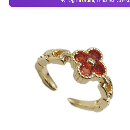
🎁
Ogni
5 ordini
, il successivo è s