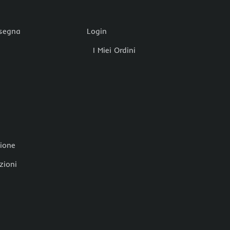
nsegna
Login
I Miei Ordini
zione
zioni