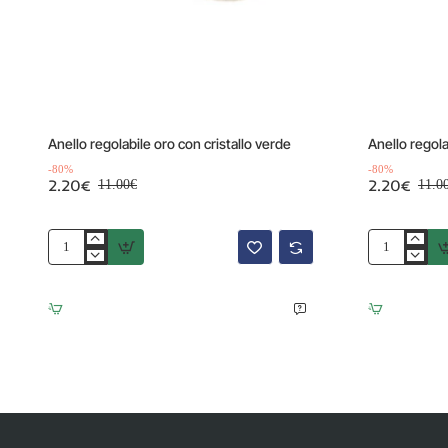
Offerta
Offerta
-80%
Anello regolabile oro con cristallo verde
Anello regola
-80%
-80%
2.20€
2.20€
11.00€
11.0
Anello
Anello
regolabile
regolabile
oro
oro
con
con
cristallo
cristallo
verde
ametista