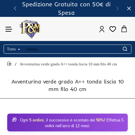
Spedizione Gratuita con 50€ di
Spesa
Tutto
Cerca..
Avventurina verde grado A++ tonda liscia 10 mm filo 40 cm
home
Avventurina verde grado A++ tonda liscia 10
mm filo 40 cm
🎁
Ogni
5 ordini
, il successivo è scontato del
50%!
Effettua 5
ordini nell’arco di 12 mesi.