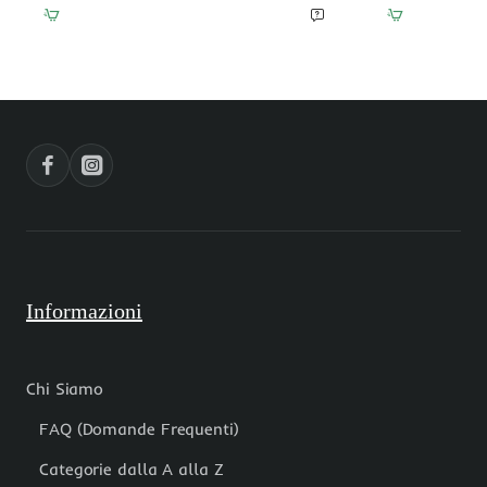
liscia
tonda
24x17,5
liscia
mm
3
pacco
mm
1
verde
pezzo
filo
40
cm
Informazioni
Chi Siamo
FAQ (Domande Frequenti)
Categorie dalla A alla Z