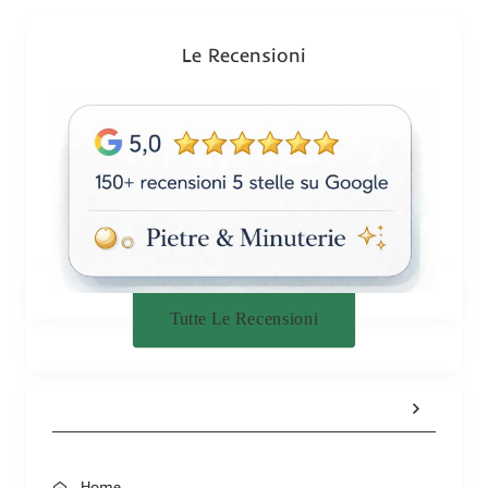
o
n
Le Recensioni
e
Tutte Le Recensioni
Home