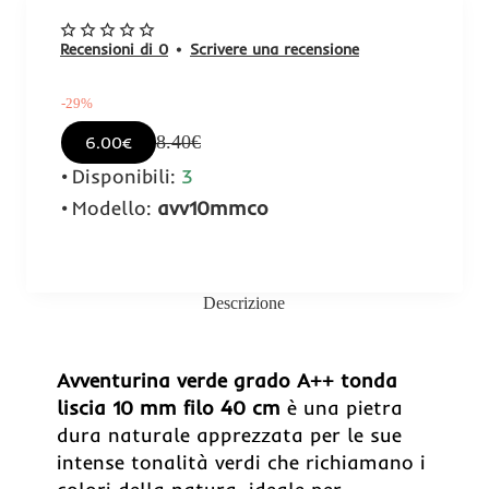
Recensioni di 0
•
Scrivere una recensione
-29%
8.40€
6.00€
Disponibili:
3
Modello:
avv10mmco
Descrizione
-29%
Avventurina verde grado A++ tonda
liscia 10 mm filo 40 cm
è una pietra
dura naturale apprezzata per le sue
intense tonalità verdi che richiamano i