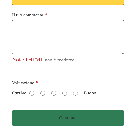
Il tuo commento
Nota: l'HTML
non è tradotto!
V
Valutazione
a
Cattivo
Buona
l
u
t
Continua
a
z
i