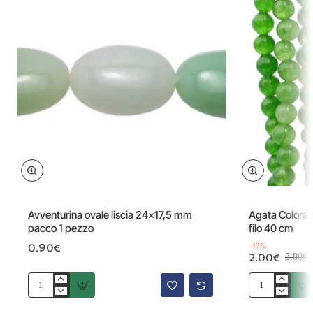
Offerta
Avventurina ovale liscia 24x17,5 mm
Agata Colorat
pacco 1 pezzo
filo 40 cm
0.90€
-47%
2.00€
3.80€
Avventurina
Agata
ovale
Colorata