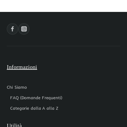
labradorite
zirconi
verde
viola
lunghezza
lunghezza
1
90
mt
cm
Informazioni
Chi Siamo
FAQ (Domande Frequenti)
Categorie dalla A alla Z
Utilità