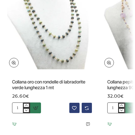
Collana oro con rondelle di labradorite
Collana pepite
verde lunghezza 1 mt
lunghezza 90
26.60€
32.00€
Collana
Collana
oro
pepite
con
di
rondelle
ametista
di
e