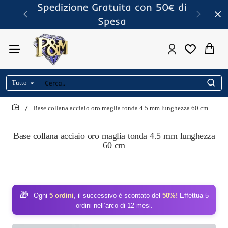
Spedizione Gratuita con 50€ di
Spesa
Tutto
Cerca..
Base collana acciaio oro maglia tonda 4.5 mm lunghezza 60 cm
home
Base collana acciaio oro maglia tonda 4.5 mm lunghezza
60 cm
🎁
Ogni
5 ordini
, il successivo è scontato del
50%!
Effettua 5
ordini nell’arco di 12 mesi.