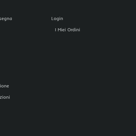
nsegna
Login
I Miei Ordini
zione
zioni