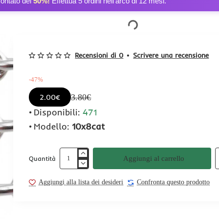
contato del
50%!
Effettua 5 ordini nell’arco di 12 mesi.
Recensioni di 0
•
Scrivere una recensione
-47%
3.80€
2.00€
Disponibili:
471
Modello:
10x8cat
Aggiungi al carrello
Quantità
Aggiungi alla lista dei desideri
Confronta questo prodotto