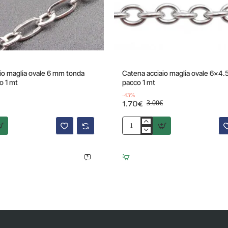
Offerta
io maglia ovale 6 mm tonda
Catena acciaio maglia ovale 6x4
o 1 mt
pacco 1 mt
-43%
1.70€
3.00€
Catena
acciaio
maglia
ovale
6x4.5
mm
pacco
1
mt