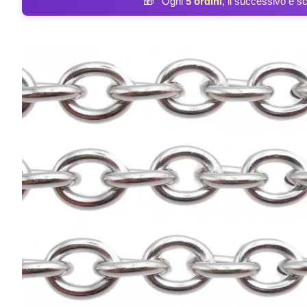
🎁
Ogni
5 ordini
, il successivo è s