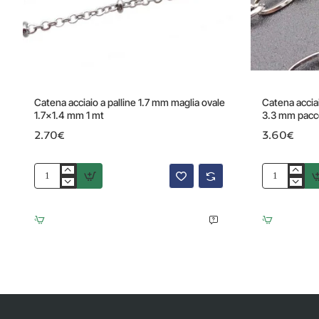
Catena acciaio a palline 1.7 mm maglia ovale
Catena accia
1.7x1.4 mm 1 mt
3.3 mm pacc
2.70€
3.60€
Catena
Catena
acciaio
acciaio
a
maglia
palline
ovale
1.7
6
mm
mm
maglia
tonda
ovale
3.3
1.7x1.4
mm
mm
pacco
1
1
mt
mt