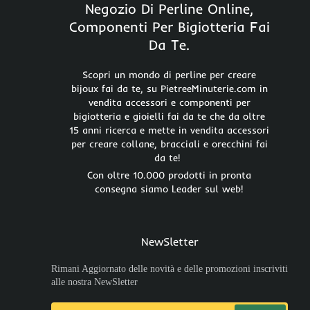
Negozio Di Perline Online,
Componenti Per Bigiotteria Fai
Da Te.
Scopri un mondo di perline per creare
bijoux fai da te, su PietreeMinuterie.com in
vendita accessori e componenti per
bigiotteria e gioielli fai da te che da oltre
15 anni ricerca e mette in vendita accessori
per creare collane, bracciali e orecchini fai
da te!
Con oltre 10.000 prodotti in pronta
consegna siamo Leader sul web!
NewSletter
Rimani Aggiornato delle novità e delle promozioni inscriviti
alle nostra NewSletter