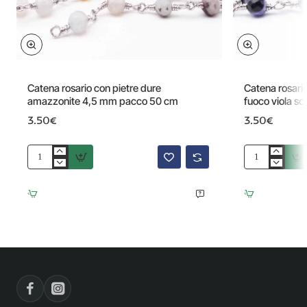
Catena rosario con pietre dure
Catena rosario
amazzonite 4,5 mm pacco 50 cm
fuoco viola s
3.50€
3.50€
Catena
Catena
rosario
rosario
con
con
pietre
pietre
dure
dure
amazzonite
agata
4,5
di
mm
fuoco
pacco
viola
50
scuro
cm
4,5
mm