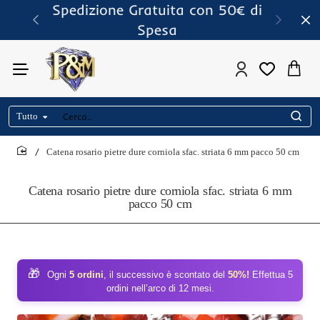
Spedizione Gratuita con 50€ di
Spesa
Tutto
Cerca..
Catena rosario pietre dure corniola sfac. striata 6 mm pacco 50 cm
home
Catena rosario pietre dure corniola sfac. striata 6 mm
pacco 50 cm
🎁
Ogni
5 ordini
, il successivo è scontato del
50%!
Effettua 5
ordini nell’arco di 12 mesi.