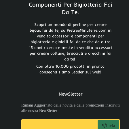
Componenti Per Bigiotteria Fai
Da Te.
Scopri un mondo di perline per creare
bijoux fai da te, su PietreeMinuterie.com in
vendita accessori e componenti per
bigiotteria e gioielli fai da te che da oltre
15 anni ricerca e mette in vendita accessori
per creare collane, bracciali e orecchini fai
da te!
Con oltre 10.000 prodotti in pronta
consegna siamo Leader sul web!
NewSletter
Rimani Aggiornato delle novità e delle promozioni inscriviti
alle nostra NewSletter
Invia