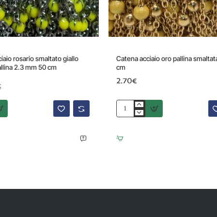
-42%
iaio rosario smaltato giallo
Catena acciaio oro pallina smaltata
llina 2.3 mm 50 cm
cm
2.70€
€
Catena
acciaio
oro
pallina
smaltata
gialla
50
cm