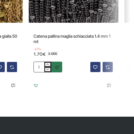
Offerta
-43%
 gialla 50
Catena pallina maglia schiacciata 1.4 mm 1
Mo
mt
pa
1
-43%
1.70€
3.00€
Catena
Mo
pallina
in
maglia
ac
schiacciata
co
1.4
pa
mm
ov
1
pa
mt
20
pz