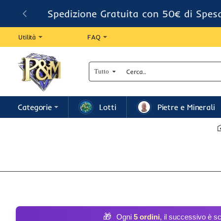
Spedizione Gratuita con 50€ di Spes
Utilità
FAQ
Tutto
Cerca..
Categorie
Lotti
Pietre e Minerali
🎁
Ogni
5 ordini
, il successivo è s