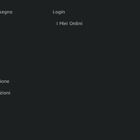
nsegna
Login
I Miei Ordini
zione
zioni