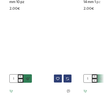
mm 10 pz
14 mm 1 pz
2.00€
2.00€
Copri
Charms
nodo
conchiglia
conchiglia
con
gold
strass
plated
Gold
14kt
plated