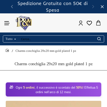
Spedizione Gratuita con 50€ di
Spesa
Tutto
Cerca..
Charms conchiglia 29x20 mm gold plated 1 pz
home
Charms conchiglia 29x20 mm gold plated 1 pz
🎁
Ogni
5 ordini
, il successivo è scontato del
50%!
Effettua 5
ordini nell’arco di 12 mesi.