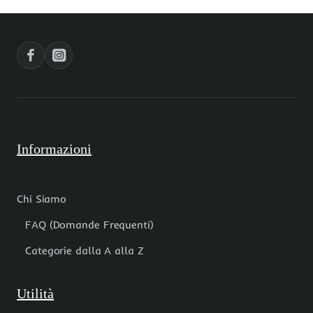
5
14
mm
mm
10
1
pz
pz
Informazioni
Chi Siamo
FAQ (Domande Frequenti)
Categorie dalla A alla Z
Utilità