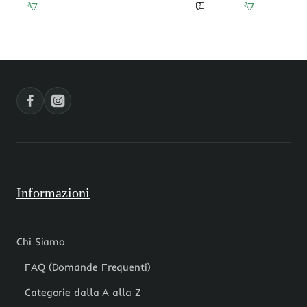
C
B
in
in
acciaio
acciaio
placcata
placcata
oro
oro
10.5
10.5
mm
mm
pacco
pacco
1
1
pz
pz
Informazioni
Chi Siamo
FAQ (Domande Frequenti)
Categorie dalla A alla Z