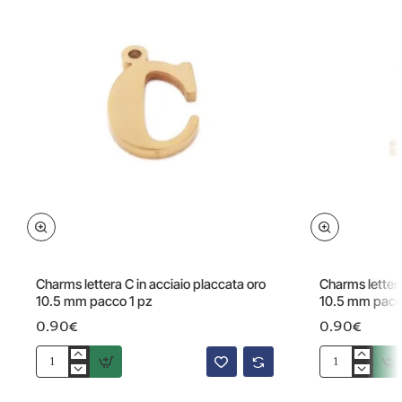
Charms lettera C in acciaio placcata oro
Charms lettera
10.5 mm pacco 1 pz
10.5 mm pacc
0.90€
0.90€
Charms
Charms
lettera
lettera