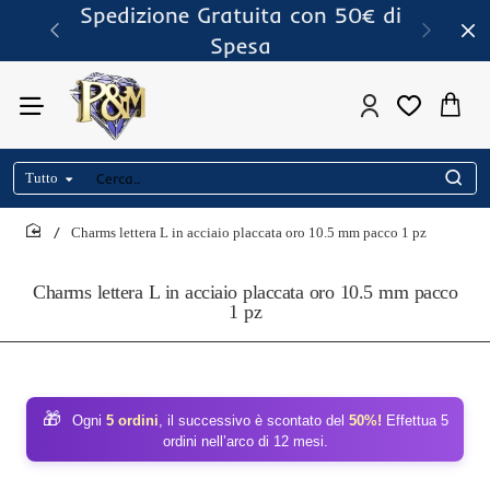
Spedizione Gratuita con 50€ di
Spesa
Tutto
Cerca..
Charms lettera L in acciaio placcata oro 10.5 mm pacco 1 pz
home
Charms lettera L in acciaio placcata oro 10.5 mm pacco
1 pz
🎁
Ogni
5 ordini
, il successivo è scontato del
50%!
Effettua 5
ordini nell’arco di 12 mesi.