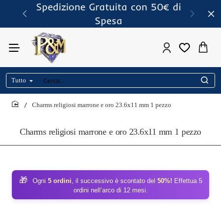
Spedizione Gratuita con 50€ di
Spesa
Tutto
Cerca..
Charms religiosi marrone e oro 23.6x11 mm 1 pezzo
home
Charms religiosi marrone e oro 23.6x11 mm 1 pezzo
🎁
Ogni
5 ordini
, il successivo è scontato del
50%!
Effettua 5
ordini nell’arco di 12 mesi.