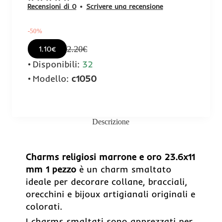
Recensioni di 0
•
Scrivere una recensione
-50%
2.20€
1.10€
Disponibili:
32
Modello:
c1050
Descrizione
-50%
Charms religiosi marrone e oro 23.6x11
mm 1 pezzo
è un charm smaltato
ideale per decorare collane, bracciali,
orecchini e bijoux artigianali originali e
colorati.
I charms smaltati sono apprezzati per