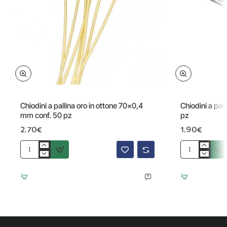
Chiodini a pallina oro in ottone 70x0,4
Chiodini a pal
mm conf. 50 pz
pz
2.70€
1.90€
Chiodini
Chiodini
a
a
pallina
pallina
oro
in
in
acciaio
ottone
70x07
70x0,4
mm
mm
25