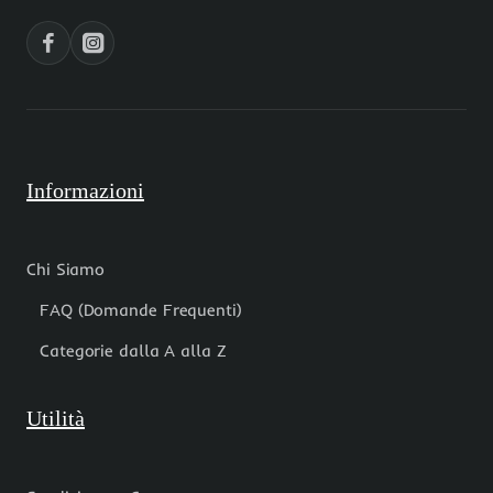
conf.
pz
50
pz
Informazioni
Chi Siamo
FAQ (Domande Frequenti)
Categorie dalla A alla Z
Utilità