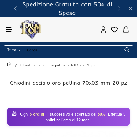
Spedizione Gratuita con 50€ di
Spesa
Tutto
Cerca..
Chiodini acciaio oro pallina 70x03 mm 20 pz
home
Chiodini acciaio oro pallina 70x03 mm 20 pz
🎁
Ogni
5 ordini
, il successivo è scontato del
50%!
Effettua 5
ordini nell’arco di 12 mesi.