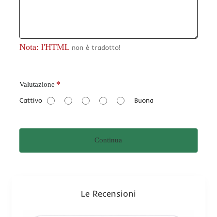
Nota: l'HTML
non è tradotto!
V
Valutazione
a
Cattivo
Buona
l
u
t
Continua
a
z
i
o
n
Le Recensioni
e