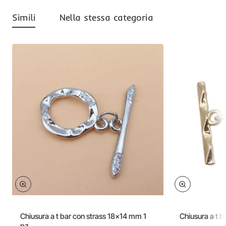
Simili
Nella stessa categoria
Chiusura a t bar con strass 18x14 mm 1
Chiusura a t b
pz