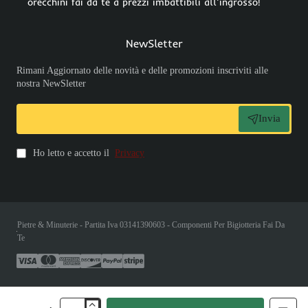
orecchini fai da te a prezzi imbattibili all'ingrosso!
NewSletter
Rimani Aggiornato delle novità e delle promozioni inscriviti alle
nostra NewSletter
Invia
Ho letto e accetto il
Privacy
Pietre & Minuterie - Partita Iva 03141390603 - Componenti Per Bigiotteria Fai Da
Te