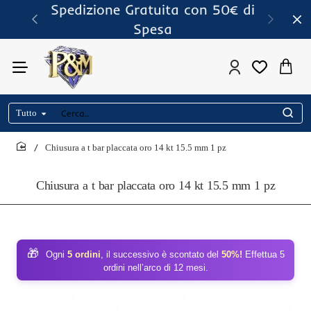
Spedizione Gratuita con 50€ di
Spesa
Tutto
Cerca..
Chiusura a t bar placcata oro 14 kt 15.5 mm 1 pz
home
Chiusura a t bar placcata oro 14 kt 15.5 mm 1 pz
🎁
Ogni
5 ordini
, il successivo è scontato del
50%!
Effettua 5
ordini nell’arco di 12 mesi.