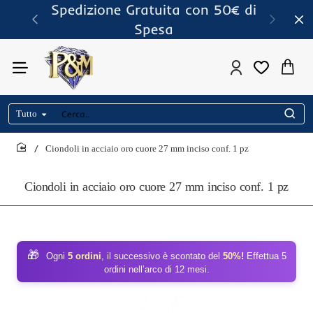
Spedizione Gratuita con 50€ di
Spesa
Tutto
Cerca..
Ciondoli in acciaio oro cuore 27 mm inciso conf. 1 pz
home
Ciondoli in acciaio oro cuore 27 mm inciso conf. 1 pz
🎁
Ogni
5 ordini
, il successivo è scontato del
50%!
Effettua 5
ordini nell’arco di 12 mesi.