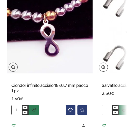
Ciondoli infinito acciaio 18x6.7 mm pacco
Salvafilo acc
1 pz
2.50€
1.40€
Ciondoli
Salvafilo
infinito
acciaio
acciaio
4.8x4