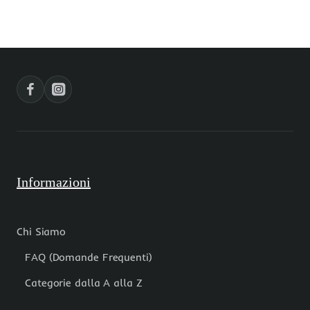
18x6.7
mm
mm
conf.
pacco
30
1
pz
pz
Informazioni
Chi Siamo
FAQ (Domande Frequenti)
Categorie dalla A alla Z