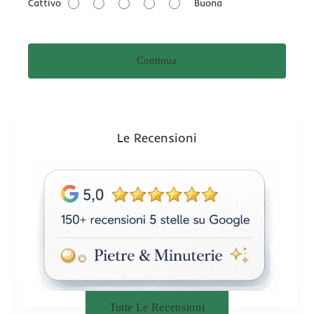
Cattivo
Buona
l
u
t
Continua
a
z
i
o
n
Le Recensioni
e
Tutte Le Recensioni