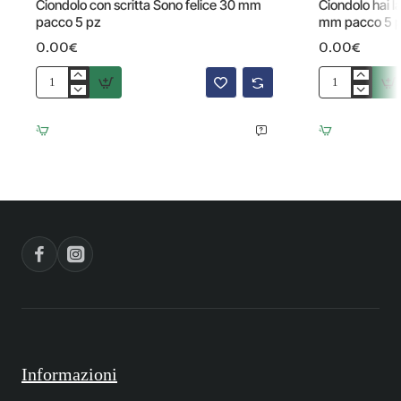
Ciondolo con scritta Sono felice 30 mm
Ciondolo hai l
pacco 5 pz
mm pacco 5 
0.00€
0.00€
Ciondolo
Ciondolo
con
hai
scritta
la
Sono
chiave
felice
del
30
mio
mm
cuore
pacco
20
5
mm
pz
pacco
5
pz
Informazioni