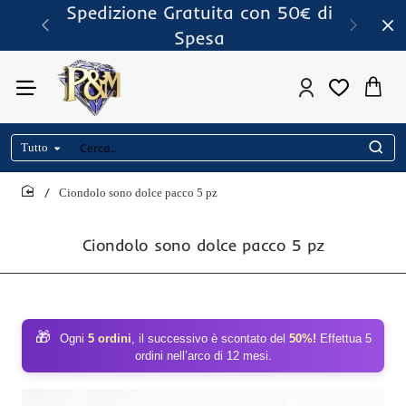
Spedizione Gratuita con 50€ di
Spesa
Tutto
Cerca..
Ciondolo sono dolce pacco 5 pz
home
Ciondolo sono dolce pacco 5 pz
🎁
Ogni
5 ordini
, il successivo è scontato del
50%!
Effettua 5
ordini nell’arco di 12 mesi.