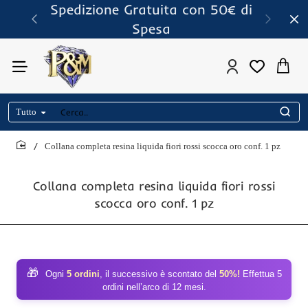
Spedizione Gratuita con 50€ di
Spesa
Tutto
Cerca..
Collana completa resina liquida fiori rossi scocca oro conf. 1 pz
home
Collana completa resina liquida fiori rossi
scocca oro conf. 1 pz
🎁
Ogni
5 ordini
, il successivo è scontato del
50%!
Effettua 5
ordini nell’arco di 12 mesi.