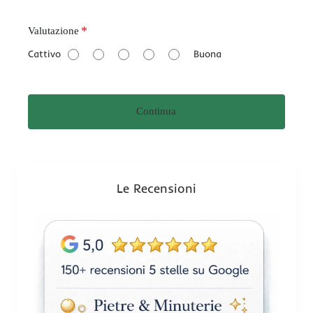
V
Valutazione
a
Cattivo
Buona
l
u
t
Continua
a
z
i
o
n
Le Recensioni
e