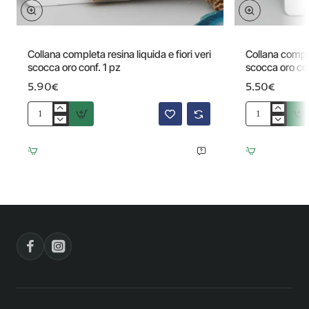
Collana completa resina liquida e fiori veri
Collana comple
scocca oro conf. 1 pz
scocca oro con
5.90€
5.50€
Collana
Collana
completa
completa
resina
resina
liquida
liquida
e
fiori
fiori
scocca
veri
oro
scocca
conf.
oro
1
conf.
pz
1
pz