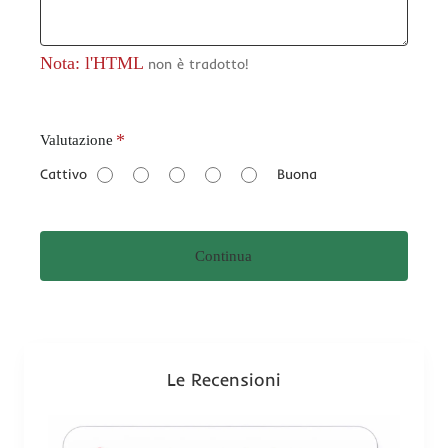
Nota: l'HTML
non è tradotto!
V
Valutazione
a
Cattivo
Buona
l
u
t
Continua
a
z
i
o
n
Le Recensioni
e