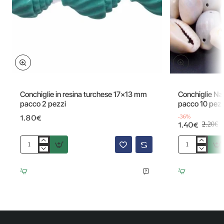
Offerta
Conchiglie in resina turchese 17x13 mm
Conchiglie Nat
pacco 2 pezzi
pacco 10 pezz
1.80€
-36%
1.40€
2.20€
Conchiglie
Conchiglie
in
Naturali
resina
16/18
turchese
mm
17x13
grigie
mm
pacco
pacco
10
2
pezzi