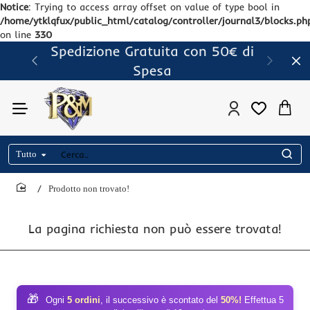
Notice
: Trying to access array offset on value of type bool in
/home/ytklqfux/public_html/catalog/controller/journal3/blocks.ph
on line
330
Spedizione Gratuita con 50€ di
Spesa
Tutto
Cerca..
Prodotto non trovato!
home
La pagina richiesta non può essere trovata!
🎁
Ogni
5 ordini
, il successivo è scontato del
50%!
Effettua 5