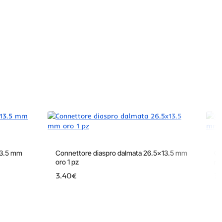
13.5 mm
Connettore diaspro dalmata 26.5x13.5 mm
Co
oro 1 pz
mm
3.40€
3