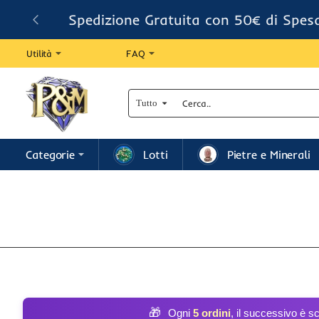
Spedizione Gratuita con 50€ di Spes
Utilità
FAQ
Tutto
Cerca..
Categorie
Lotti
Pietre e Minerali
🎁
Ogni
5 ordini
, il successivo è s