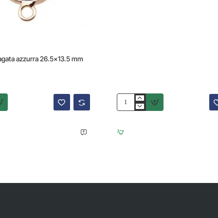
agata azzurra 26.5x13.5 mm
Connettore
diaspro
verde
26.5x13.5
mm
oro
1
pz