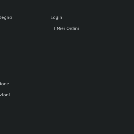
nsegna
Login
I Miei Ordini
zione
zioni