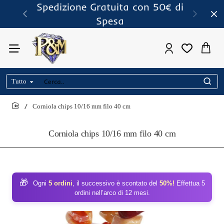
Spedizione Gratuita con 50€ di
Spesa
Tutto
Cerca..
Corniola chips 10/16 mm filo 40 cm
home
Corniola chips 10/16 mm filo 40 cm
🎁
Ogni
5 ordini
, il successivo è scontato del
50%!
Effettua 5
ordini nell’arco di 12 mesi.