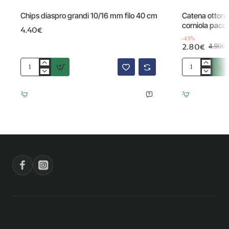
Offerta
Chips diaspro grandi 10/16 mm filo 40 cm
Catena ottone
corniola pacc
4.40€
-43%
2.80€
4.90€
Chips
Catena
diaspro
ottone
grandi
con
10/16
chips
mm
pietre
filo
dure
40
corniola
cm
pacco
50
cm