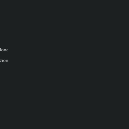
zione
zioni