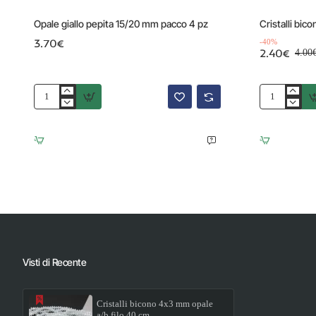
Top Quality
Offerta
Opale giallo pepita 15/20 mm pacco 4 pz
Cristalli bic
3.70€
-40%
2.40€
4.00
Opale
Cristalli
giallo
bicono
pepita
6
15/20
mm
mm
green
pacco
a/b
4
filo
pz
40
cm
Visti di Recente
Cristalli bicono 4x3 mm opale
a/b filo 40 cm