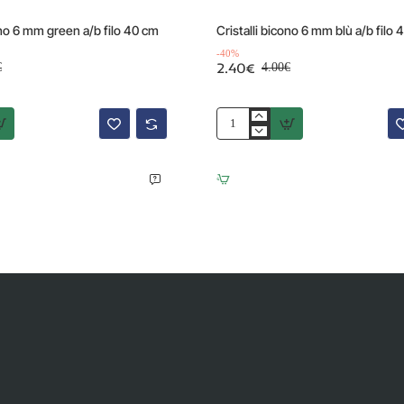
Top Quality
Offerta
-40%
ono 6 mm green a/b filo 40 cm
Cristalli bicono 6 mm blù a/b filo
-40%
2.40€
€
4.00€
Cristalli
bicono
6
mm
blù
a/b
filo
40
cm