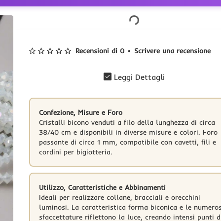
Recensioni di 0
•
Scrivere una recensione
Leggi Dettagli
Confezione, Misure e Foro
Cristalli bicono venduti a filo della lunghezza di circa
38/40 cm e disponibili in diverse misure e colori. Foro
passante di circa 1 mm, compatibile con cavetti, fili e
cordini per bigiotteria.
Utilizzo, Caratteristiche e Abbinamenti
Ideali per realizzare collane, bracciali e orecchini
luminosi. La caratteristica forma biconica e le numero
sfaccettature riflettono la luce, creando intensi punti d