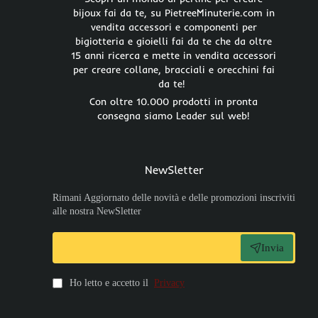
bijoux fai da te, su PietreeMinuterie.com in
vendita accessori e componenti per
bigiotteria e gioielli fai da te che da oltre
15 anni ricerca e mette in vendita accessori
per creare collane, bracciali e orecchini fai
da te!
Con oltre 10.000 prodotti in pronta
consegna siamo Leader sul web!
NewSletter
Rimani Aggiornato delle novità e delle promozioni inscriviti
alle nostra NewSletter
Invia
Ho letto e accetto il
Privacy