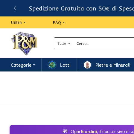
Spedizione Gratuita con 50€ di Spes
Utilità
FAQ
Tutto
Cerca..
Categorie
Lotti
Pietre e Minerali
🎁
Ogni
5 ordini
, il successivo è s