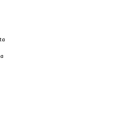
ta
la