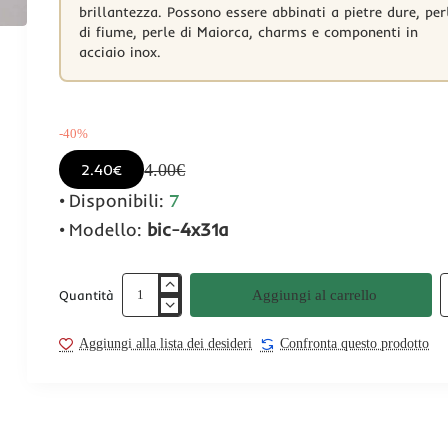
brillantezza. Possono essere abbinati a pietre dure, per
di fiume, perle di Maiorca, charms e componenti in
acciaio inox.
-40%
4.00€
2.40€
Disponibili:
7
Modello:
bic-4x31a
Aggiungi al carrello
Quantità
Aggiungi alla lista dei desideri
Confronta questo prodotto