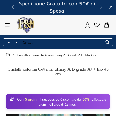
Spedizione Gratuita con 50€ di
Spesa
Tutto
Cerca..
Cristalli colonna 6x4 mm tiffany A/B grado A++ filo 45 cm
home
Cristalli colonna 6x4 mm tiffany A/B grado A++ filo 45
cm
🎁
Ogni
5 ordini
, il successivo è scontato del
50%!
Effettua 5
ordini nell’arco di 12 mesi.