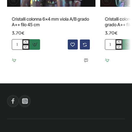
Cristalli colonna 6x4 mm viola A/B grado
Cristalli colo
A++ filo 45 cm
grado A++ fil
3.70€
3.70€
Cristalli
Cristalli
colonna
colonna
6x4
6x4
mm
mm
viola
blu
A/B
petrolio
grado
A/B
A++
grado
filo
A++
45
filo
cm
45
cm