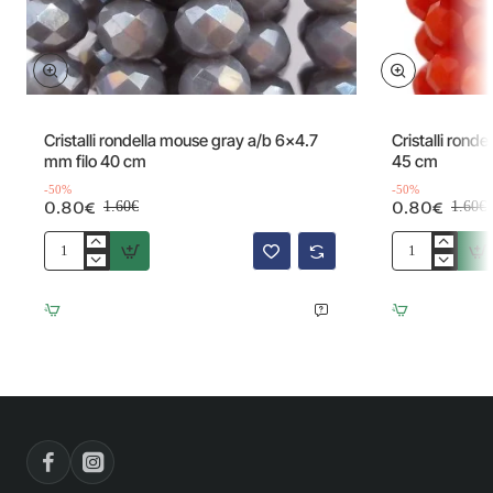
Offerta
Offerta
-50%
Cristalli rondella mouse gray a/b 6x4.7
Cristalli ronde
mm filo 40 cm
45 cm
-50%
-50%
0.80€
0.80€
1.60€
1.60€
Cristalli
Cristalli
rondella
rondella
mouse
scarlet
gray
5.7x4.7
a/b
mm
6x4.7
filo
mm
45
filo
cm
40
cm