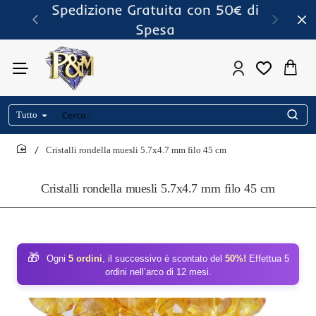
Spedizione Gratuita con 50€ di
Spesa
Tutto
Cerca..
Cristalli rondella muesli 5.7x4.7 mm filo 45 cm
home
Cristalli rondella muesli 5.7x4.7 mm filo 45 cm
🎁
Ogni
5 ordini
, il successivo è scontato del
50%!
Effettua 5
ordini nell’arco di 12 mesi.