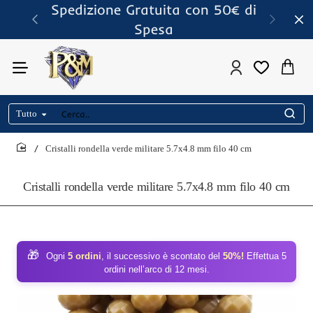
Spedizione Gratuita con 50€ di
Spesa
Tutto
Cerca..
Cristalli rondella verde militare 5.7x4.8 mm filo 40 cm
home
Cristalli rondella verde militare 5.7x4.8 mm filo 40 cm
🎁
Ogni
5 ordini
, il successivo è scontato del
50%!
Effettua 5
ordini nell’arco di 12 mesi.