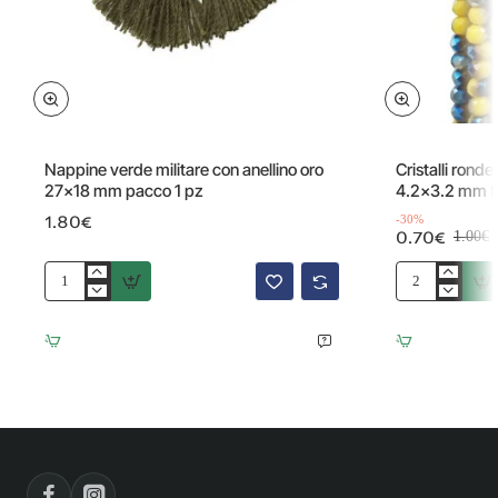
Offerta
Nappine verde militare con anellino oro
Cristalli ronde
27x18 mm pacco 1 pz
4.2x3.2 mm fi
1.80€
-30%
0.70€
1.00€
Nappine
Cristalli
verde
rondella
militare
bicolore
con
giallo
anellino
verde
oro
4.2x3.2
27x18
mm
mm
filo
pacco
1