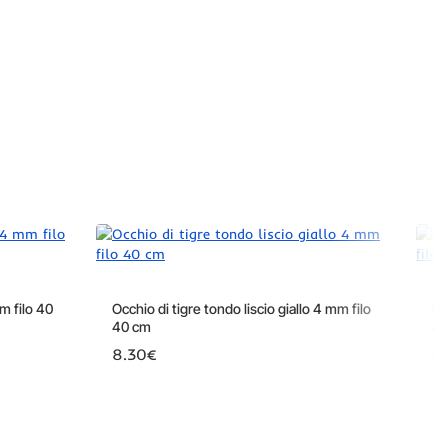
m filo 40
Occhio di tigre tondo liscio giallo 4 mm filo
Oc
40 cm
40
8.30€
9