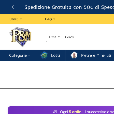
Spedizione Gratuita con 50€ di Spes
Utilità
FAQ
Tutto
Cerca..
Categorie
Lotti
Pietre e Minerali
🎁
Ogni
5 ordini
, il successivo è s